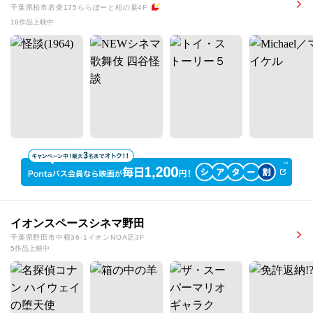
千葉県柏市若柴175ららぽーと柏の葉4F
18作品上映中
イオンスペースシネマ野田
千葉県野田市中根36-1イオンNOA店3F
5作品上映中