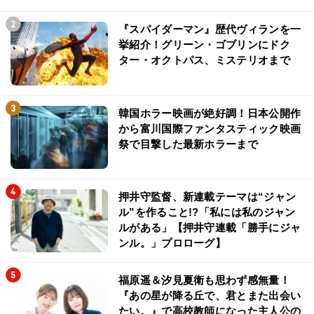
『スパイダーマン』歴代ヴィランを一
挙紹介！グリーン・ゴブリンにドク
ター・オクトパス、ミステリオまで
韓国ホラー映画が絶好調！日本公開作
から富川国際ファンタスティック映画
祭で目撃した最新ホラーまで
押井守監督、新連載テーマは“ジャン
ル”を作ること!?「私には私のジャン
ルがある」【押井守連載「勝手にジャ
ンル。」プロローグ】
福原遥＆汐見夏衛も思わず感無量！
『あの星が降る丘で、君とまた出会い
たい。』で高校教師になった主人公の