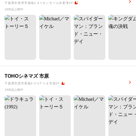
千葉県木更津市築地1-4イオンモール木更津2F
16作品上映中
TOHOシネマズ 市原
千葉県市原市更級4-3-2アリオ市原2F
15作品上映中