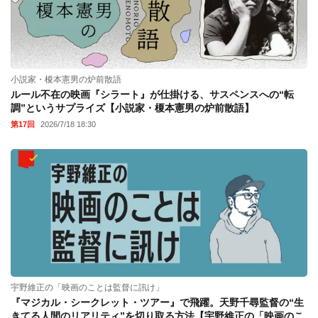
小説家・榎本憲男の炉前散語
ルール不在の映画『シラート』が仕掛ける、サスペンスへの“転
調”というサプライズ【小説家・榎本憲男の炉前散語】
第17回
2026/7/18 18:30
宇野維正の「映画のことは監督に訊け」
『マジカル・シークレット・ツアー』で飛躍。天野千尋監督の“生
きてる人間のリアリティ”を切り取る方法【宇野維正の「映画のこ