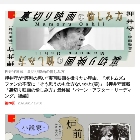
押井守連載「裏切り映画の愉しみ方」
押井守が“評判の悪い”実写映画を撮りたい理由。『ボトムズ』
ファンの不安に「そう思うのも仕方ないかと(笑)」【押井守連載
「裏切り映画の愉しみ方」最終回『バーン・アフター・リーディ
ング』後編】
第20回
2026/6/17 19:30