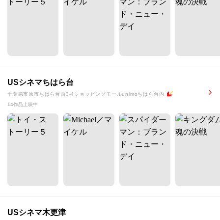
USシネマちはら台
千葉県市原市ちはら台西3-4ショッピングモールunimoちはら台内
14作品上映中
USシネマ木更津