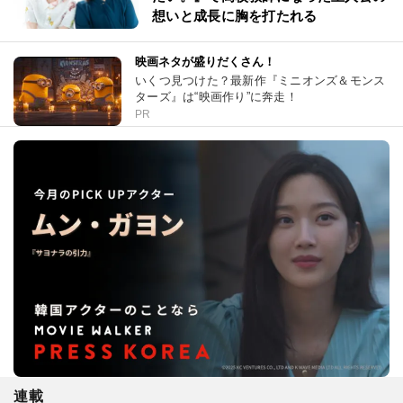
想いと成長に胸を打たれる
映画ネタが盛りだくさん！
いくつ見つけた？最新作『ミニオンズ＆モンス
ターズ』は“映画作り”に奔走！
PR
連載