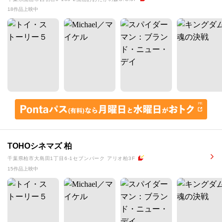
18作品上映中
TOHOシネマズ 柏
千葉県柏市大島田1丁目6-1セブンパーク アリオ柏3F
15作品上映中