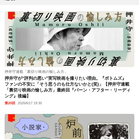
押井守連載「裏切り映画の愉しみ方」
押井守が“評判の悪い”実写映画を撮りたい理由。『ボトムズ』
ファンの不安に「そう思うのも仕方ないかと(笑)」【押井守連載
「裏切り映画の愉しみ方」最終回『バーン・アフター・リーディ
ング』後編】
第20回
2026/6/17 19:30