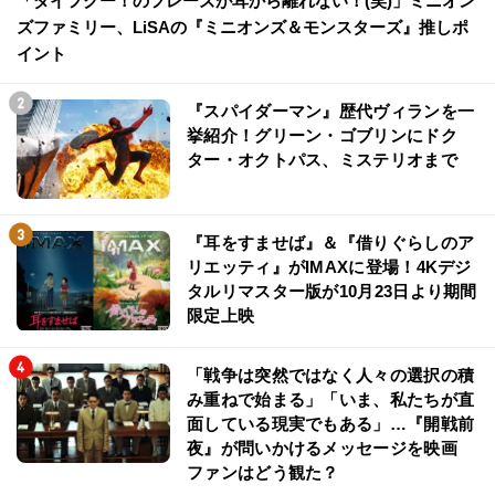
「ダイフクー！のフレーズが耳から離れない！(笑)」ミニオン
ズファミリー、LiSAの『ミニオンズ＆モンスターズ』推しポ
イント
『スパイダーマン』歴代ヴィランを一
挙紹介！グリーン・ゴブリンにドク
ター・オクトパス、ミステリオまで
『耳をすませば』＆『借りぐらしのア
リエッティ』がIMAXに登場！4Kデジ
タルリマスター版が10月23日より期間
限定上映
「戦争は突然ではなく人々の選択の積
み重ねで始まる」「いま、私たちが直
面している現実でもある」…『開戦前
夜』が問いかけるメッセージを映画
ファンはどう観た？