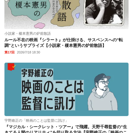
小説家・榎本憲男の炉前散語
ルール不在の映画『シラート』が仕掛ける、サスペンスへの“転
調”というサプライズ【小説家・榎本憲男の炉前散語】
第17回
2026/7/18 18:30
宇野維正の「映画のことは監督に訊け」
『マジカル・シークレット・ツアー』で飛躍。天野千尋監督の“生
きてる人間のリアリティ”を切り取る方法【宇野維正の「映画のこ