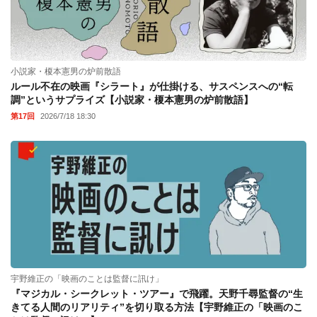
小説家・榎本憲男の炉前散語
ルール不在の映画『シラート』が仕掛ける、サスペンスへの“転
調”というサプライズ【小説家・榎本憲男の炉前散語】
第17回
2026/7/18 18:30
宇野維正の「映画のことは監督に訊け」
『マジカル・シークレット・ツアー』で飛躍。天野千尋監督の“生
きてる人間のリアリティ”を切り取る方法【宇野維正の「映画のこ