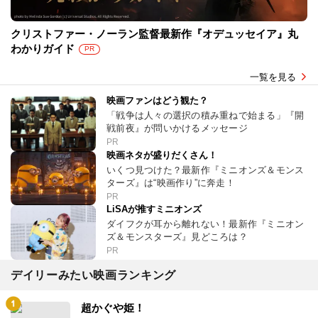
クリストファー・ノーラン監督最新作『オデュッセイア』丸
わかりガイド
PR
一覧を見る
映画ファンはどう観た？
「戦争は人々の選択の積み重ねで始まる」『開
戦前夜』が問いかけるメッセージ
PR
映画ネタが盛りだくさん！
いくつ見つけた？最新作『ミニオンズ＆モンス
ターズ』は“映画作り”に奔走！
PR
LiSAが推すミニオンズ
ダイフクが耳から離れない！最新作『ミニオン
ズ＆モンスターズ』見どころは？
PR
デイリーみたい映画ランキング
超かぐや姫！