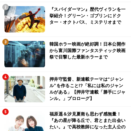
『スパイダーマン』歴代ヴィランを一
挙紹介！グリーン・ゴブリンにドク
ター・オクトパス、ミステリオまで
韓国ホラー映画が絶好調！日本公開作
から富川国際ファンタスティック映画
祭で目撃した最新ホラーまで
押井守監督、新連載テーマは“ジャン
ル”を作ること!?「私には私のジャン
ルがある」【押井守連載「勝手にジャ
ンル。」プロローグ】
福原遥＆汐見夏衛も思わず感無量！
『あの星が降る丘で、君とまた出会い
たい。』で高校教師になった主人公の