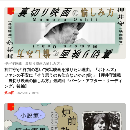
押井守連載「裏切り映画の愉しみ方」
押井守が“評判の悪い”実写映画を撮りたい理由。『ボトムズ』
ファンの不安に「そう思うのも仕方ないかと(笑)」【押井守連載
「裏切り映画の愉しみ方」最終回『バーン・アフター・リーディ
ング』後編】
第20回
2026/6/17 19:30