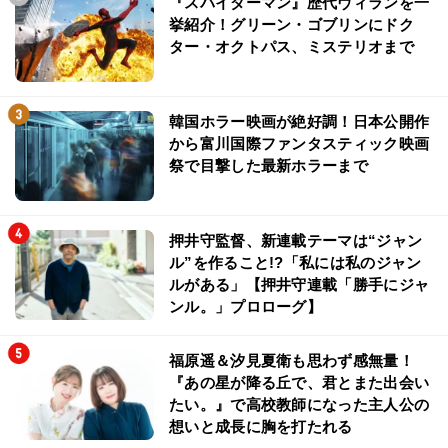
『スパイダーマン』歴代ヴィランを一
挙紹介！グリーン・ゴブリンにドク
ター・オクトパス、ミステリオまで
韓国ホラー映画が絶好調！日本公開作
から富川国際ファンタスティック映画
祭で目撃した最新ホラーまで
押井守監督、新連載テーマは“ジャン
ル”を作ること!?「私には私のジャン
ルがある」【押井守連載「勝手にジャ
ンル。」プロローグ】
福原遥＆汐見夏衛も思わず感無量！
『あの星が降る丘で、君とまた出会い
たい。』で高校教師になった主人公の
想いと成長に胸を打たれる