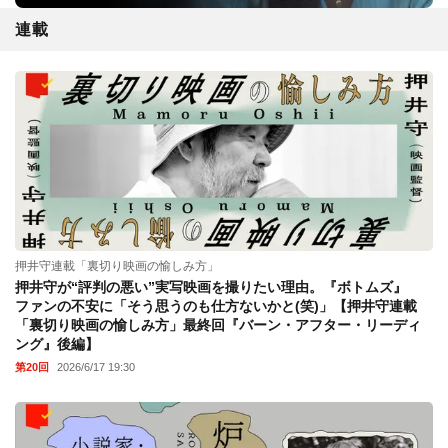
連載
押井守連載「裏切り映画の愉しみ方」
押井守が“評判の悪い”実写映画を撮りたい理由。『ボトムズ』
ファンの不安に「そう思うのも仕方ないかと(笑)」【押井守連載
「裏切り映画の愉しみ方」最終回『バーン・アフター・リーディ
ング』後編】
第20回
2026/6/17 19:30