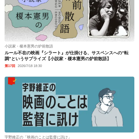
小説家・榎本憲男の炉前散語
ルール不在の映画『シラート』が仕掛ける、サスペンスへの“転
調”というサプライズ【小説家・榎本憲男の炉前散語】
第17回
2026/7/18 18:30
宇野維正の「映画のことは監督に訊け」