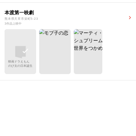
本渡第一映劇
熊本県天草市栄町5-23
3作品上映中
映画ドラえもん
のび太の日本誕生