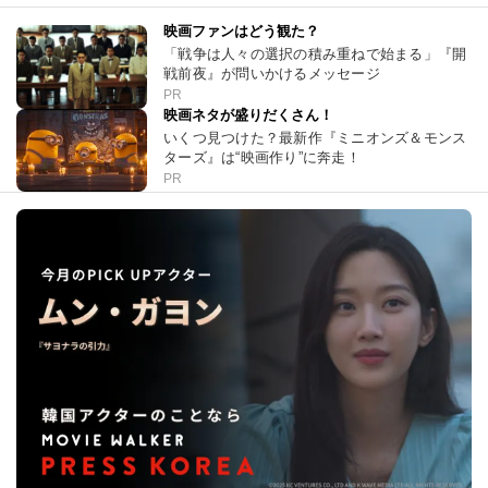
映画ファンはどう観た？
「戦争は人々の選択の積み重ねで始まる」『開
戦前夜』が問いかけるメッセージ
PR
映画ネタが盛りだくさん！
いくつ見つけた？最新作『ミニオンズ＆モンス
ターズ』は“映画作り”に奔走！
PR