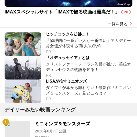
IMAXスペシャルサイト「IMAXで観る映画は最高だ！」
PR
一覧を見る
ヒッチコックを彷彿…！
「物理的に一番近い人が一番怖い」アカデミー
賞女優が体現する“隣人”の恐怖
PR
「オデュッセイア」とは
クリストファー・ノーラン監督が挑む、英雄オ
デュッセウスの物語を知る！
PR
LiSAが推すミニオンズ
ダイフクが耳から離れない！最新作『ミニオン
ズ＆モンスターズ』見どころは？
PR
デイリーみたい映画ランキング
ミニオンズ＆モンスターズ
2026年8月7日公開