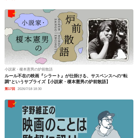
小説家・榎本憲男の炉前散語
ルール不在の映画『シラート』が仕掛ける、サスペンスへの“転
調”というサプライズ【小説家・榎本憲男の炉前散語】
第17回
2026/7/18 18:30