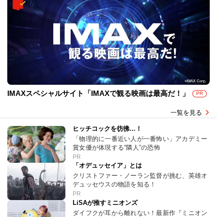
IMAXスペシャルサイト「IMAXで観る映画は最高だ！」
PR
一覧を見る
ヒッチコックを彷彿…！
「物理的に一番近い人が一番怖い」アカデミー
賞女優が体現する“隣人”の恐怖
PR
「オデュッセイア」とは
クリストファー・ノーラン監督が挑む、英雄オ
デュッセウスの物語を知る！
PR
LiSAが推すミニオンズ
ダイフクが耳から離れない！最新作『ミニオン