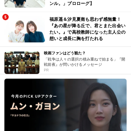
ンル。」プロローグ】
福原遥＆汐見夏衛も思わず感無量！
『あの星が降る丘で、君とまた出会い
たい。』で高校教師になった主人公の
想いと成長に胸を打たれる
映画ファンはどう観た？
「戦争は人々の選択の積み重ねで始まる」『開
戦前夜』が問いかけるメッセージ
PR