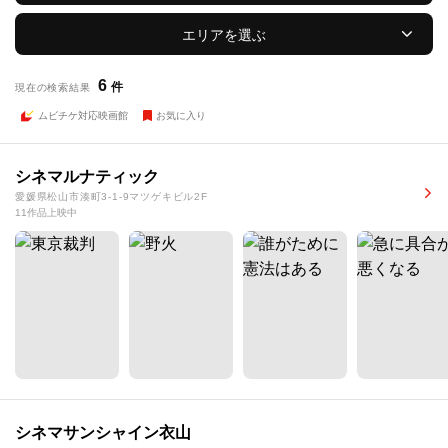
エリアを選ぶ
6
件
現在の検索結果
ムビチケ対応映画館
お気に入り
シネマルナティック
愛媛県松山市湊町3-1-9マツゲキビル2F
11作品上映中
シネマサンシャイン衣山