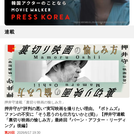
連載
押井守連載「裏切り映画の愉しみ方」
押井守が“評判の悪い”実写映画を撮りたい理由。『ボトムズ』
ファンの不安に「そう思うのも仕方ないかと(笑)」【押井守連載
「裏切り映画の愉しみ方」最終回『バーン・アフター・リーディ
ング』後編】
第20回
2026/6/17 19:30