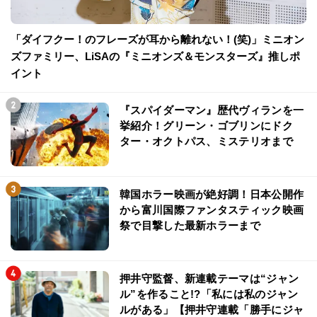
「ダイフクー！のフレーズが耳から離れない！(笑)」ミニオン
ズファミリー、LiSAの『ミニオンズ＆モンスターズ』推しポ
イント
『スパイダーマン』歴代ヴィランを一
挙紹介！グリーン・ゴブリンにドク
ター・オクトパス、ミステリオまで
韓国ホラー映画が絶好調！日本公開作
から富川国際ファンタスティック映画
祭で目撃した最新ホラーまで
押井守監督、新連載テーマは“ジャン
ル”を作ること!?「私には私のジャン
ルがある」【押井守連載「勝手にジャ