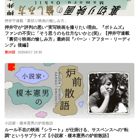
押井守連載「裏切り映画の愉しみ方」
押井守が“評判の悪い”実写映画を撮りたい理由。『ボトムズ』
ファンの不安に「そう思うのも仕方ないかと(笑)」【押井守連載
「裏切り映画の愉しみ方」最終回『バーン・アフター・リーディ
ング』後編】
第20回
2026/6/17 19:30
小説家・榎本憲男の炉前散語
ルール不在の映画『シラート』が仕掛ける、サスペンスへの“転
調”というサプライズ【小説家・榎本憲男の炉前散語】