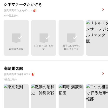
シネマテークたかさき
群馬県高崎市あら町202
20作品上映中
シルビアのいる街
勝手にしやがれ
銀河鉄道の夜
で
4Kレストア版
高崎電気館
群馬県高崎市柳川町31
7作品上映中