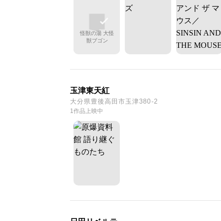
怪獣の湯 大怪
獣ブゴン
玉津東天紅
大分県豊後高田市玉津380-2
1作品上映中