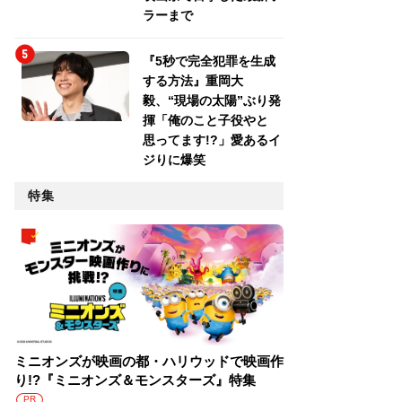
ラーまで
『5秒で完全犯罪を生成
する方法』重岡大
毅、“現場の太陽”ぶり発
揮「俺のこと子役やと
思ってます!?」愛あるイ
ジりに爆笑
特集
ミニオンズが映画の都・ハリウッドで映画作
り!?『ミニオンズ＆モンスターズ』特集
PR