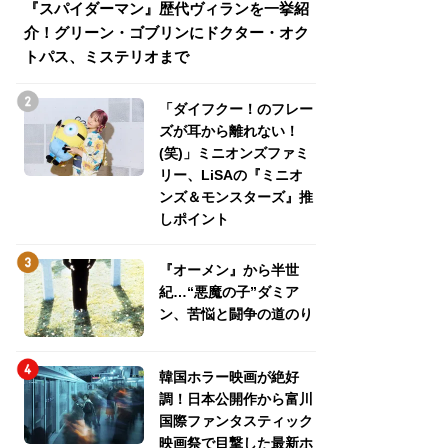
『スパイダーマン』歴代ヴィランを一挙紹
『スパイダーマン
介！グリーン・ゴブリンにドクター・オク
介！グリーン・ゴ
トパス、ミステリオまで
トパス、ミステリ
「ダイフクー！のフレー
ズが耳から離れない！
(笑)」ミニオンズファミ
リー、LiSAの『ミニオ
ンズ＆モンスターズ』推
しポイント
『オーメン』から半世
紀…“悪魔の子”ダミア
ン、苦悩と闘争の道のり
韓国ホラー映画が絶好
調！日本公開作から富川
国際ファンタスティック
映画祭で目撃した最新ホ