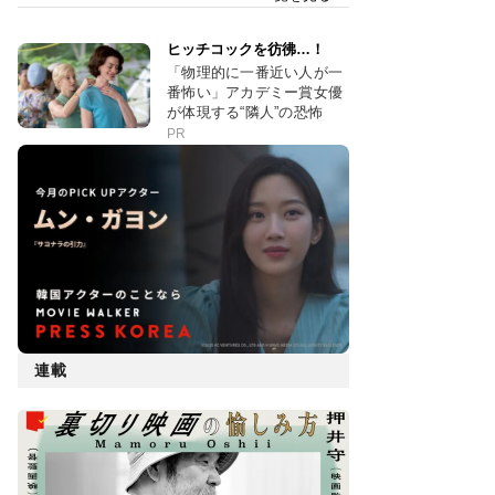
ヒッチコックを彷彿…！
「物理的に一番近い人が一
番怖い」アカデミー賞女優
が体現する“隣人”の恐怖
PR
連載