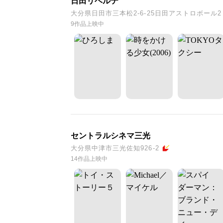
日田リベルテ
大分県日田市三本松2-6-25日田アストロボール2
9作品上映中
セントラルシネマ三光
大分県中津市三光佐知926-2
14作品上映中