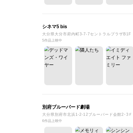
シネマ5 bis
大分県大分市府内町3-7-7セントラルプラザB1F
5作品上映中
別府ブルーバード劇場
大分県別府市北浜1-2-12ブルーバード会館2･3Ｆ
6作品上映中