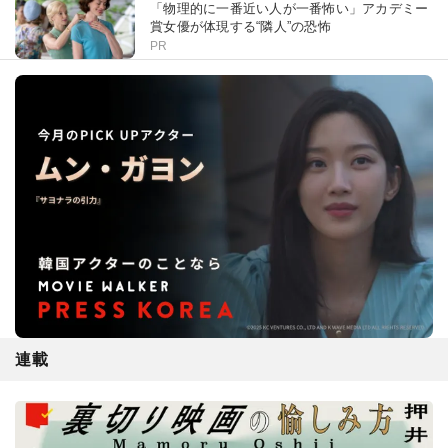
「物理的に一番近い人が一番怖い」アカデミー
賞女優が体現する“隣人”の恐怖
PR
連載