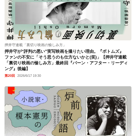
押井守連載「裏切り映画の愉しみ方」
押井守が“評判の悪い”実写映画を撮りたい理由。『ボトムズ』
ファンの不安に「そう思うのも仕方ないかと(笑)」【押井守連載
「裏切り映画の愉しみ方」最終回『バーン・アフター・リーディ
ング』後編】
第20回
2026/6/17 19:30