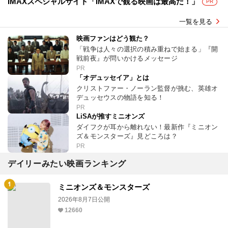
IMAXスペシャルサイト「IMAXで観る映画は最高だ！」
PR
一覧を見る
映画ファンはどう観た？
「戦争は人々の選択の積み重ねで始まる」『開
戦前夜』が問いかけるメッセージ
PR
「オデュッセイア」とは
クリストファー・ノーラン監督が挑む、英雄オ
デュッセウスの物語を知る！
PR
LiSAが推すミニオンズ
ダイフクが耳から離れない！最新作『ミニオン
ズ＆モンスターズ』見どころは？
PR
デイリーみたい映画ランキング
ミニオンズ＆モンスターズ
2026年8月7日公開
12660