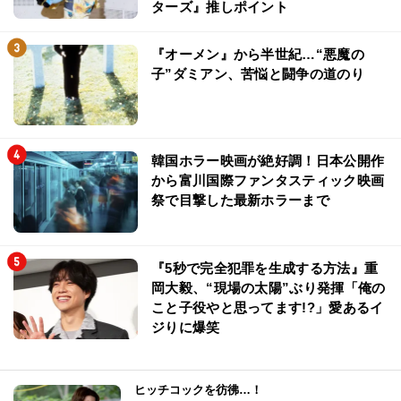
ターズ』推しポイント
『オーメン』から半世紀…“悪魔の
子”ダミアン、苦悩と闘争の道のり
韓国ホラー映画が絶好調！日本公開作
から富川国際ファンタスティック映画
祭で目撃した最新ホラーまで
『5秒で完全犯罪を生成する方法』重
岡大毅、“現場の太陽”ぶり発揮「俺の
こと子役やと思ってます!?」愛あるイ
ジりに爆笑
ヒッチコックを彷彿…！