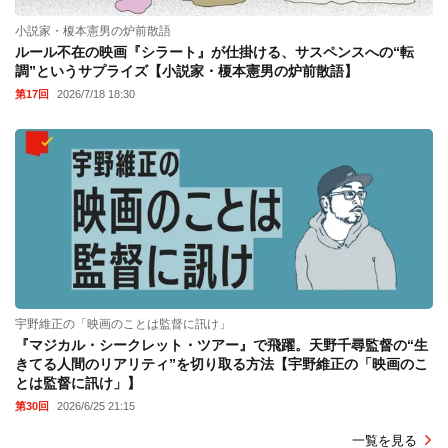
小説家・榎本憲男の炉前散語
ルール不在の映画『シラート』が仕掛ける、サスペンスへの“転
調”というサプライズ【小説家・榎本憲男の炉前散語】
第17回
2026/7/18 18:30
宇野維正の「映画のことは監督に訊け」
『マジカル・シークレット・ツアー』で飛躍。天野千尋監督の“生
きてる人間のリアリティ”を切り取る方法【宇野維正の「映画のこ
とは監督に訊け」】
第30回
2026/6/25 21:15
一覧を見る