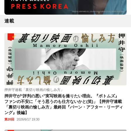
連載
押井守連載「裏切り映画の愉しみ方」
押井守が“評判の悪い”実写映画を撮りたい理由。『ボトムズ』
ファンの不安に「そう思うのも仕方ないかと(笑)」【押井守連載
「裏切り映画の愉しみ方」最終回『バーン・アフター・リーディ
ング』後編】
第20回
2026/6/17 19:30