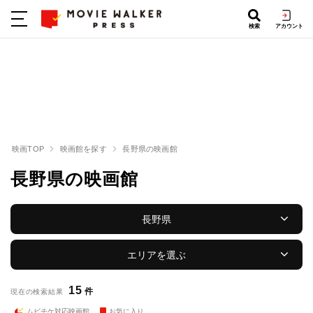
検索
アカウント
映画TOP
映画館を探す
長野県の映画館
長野県の映画館
長野県
エリアを選ぶ
15
件
現在の検索結果
ムビチケ対応映画館
お気に入り