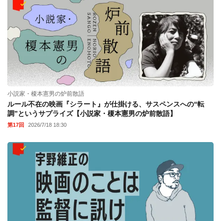
小説家・榎本憲男の炉前散語
ルール不在の映画『シラート』が仕掛ける、サスペンスへの“転
調”というサプライズ【小説家・榎本憲男の炉前散語】
第17回
2026/7/18 18:30