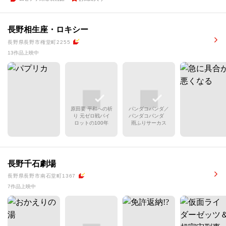
長野相生座・ロキシー
長野県長野市権堂町2255
13作品上映中
原田要 平和への祈
パンダコパンダ／
り 元ゼロ戦パイ
パンダコパンダ
ロットの100年
雨ふりサーカス
長野千石劇場
長野県長野市南石堂町1367
7作品上映中