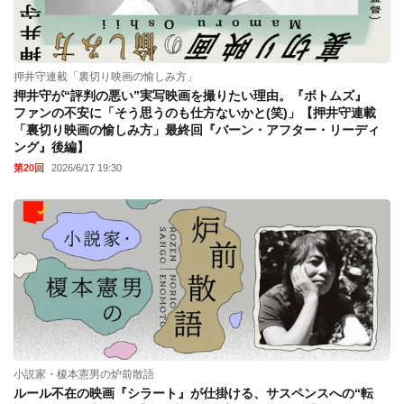
押井守連載「裏切り映画の愉しみ方」
押井守が“評判の悪い”実写映画を撮りたい理由。『ボトムズ』
ファンの不安に「そう思うのも仕方ないかと(笑)」【押井守連載
「裏切り映画の愉しみ方」最終回『バーン・アフター・リーディ
ング』後編】
第20回
2026/6/17 19:30
小説家・榎本憲男の炉前散語
ルール不在の映画『シラート』が仕掛ける、サスペンスへの“転