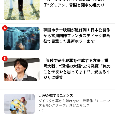
子”ダミアン、苦悩と闘争の道のり
韓国ホラー映画が絶好調！日本公開作
から富川国際ファンタスティック映画
祭で目撃した最新ホラーまで
『5秒で完全犯罪を生成する方法』重
岡大毅、“現場の太陽”ぶり発揮「俺の
こと子役やと思ってます!?」愛あるイ
ジりに爆笑
LiSAが推すミニオンズ
ダイフクが耳から離れない！最新作『ミニオン
ズ＆モンスターズ』見どころは？
PR