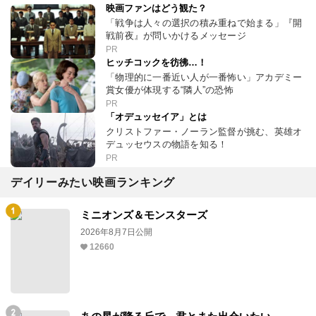
映画ファンはどう観た？
「戦争は人々の選択の積み重ねで始まる」『開
戦前夜』が問いかけるメッセージ
PR
ヒッチコックを彷彿…！
「物理的に一番近い人が一番怖い」アカデミー
賞女優が体現する“隣人”の恐怖
PR
「オデュッセイア」とは
クリストファー・ノーラン監督が挑む、英雄オ
デュッセウスの物語を知る！
PR
デイリーみたい映画ランキング
ミニオンズ＆モンスターズ
2026年8月7日公開
12660