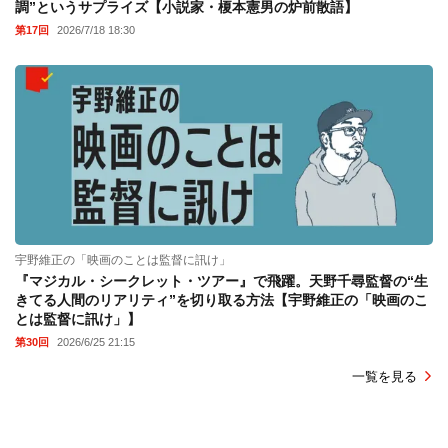
調”というサプライズ【小説家・榎本憲男の炉前散語】
第17回
2026/7/18 18:30
宇野維正の「映画のことは監督に訊け」
『マジカル・シークレット・ツアー』で飛躍。天野千尋監督の“生
きてる人間のリアリティ”を切り取る方法【宇野維正の「映画のこ
とは監督に訊け」】
第30回
2026/6/25 21:15
一覧を見る