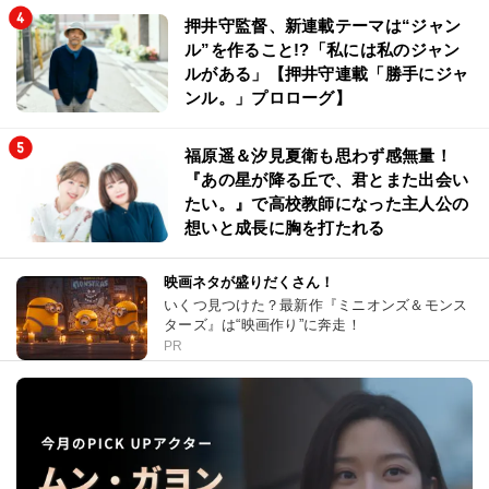
押井守監督、新連載テーマは“ジャン
ル”を作ること!?「私には私のジャン
ルがある」【押井守連載「勝手にジャ
ンル。」プロローグ】
福原遥＆汐見夏衛も思わず感無量！
『あの星が降る丘で、君とまた出会い
たい。』で高校教師になった主人公の
想いと成長に胸を打たれる
映画ネタが盛りだくさん！
いくつ見つけた？最新作『ミニオンズ＆モンス
ターズ』は“映画作り”に奔走！
PR