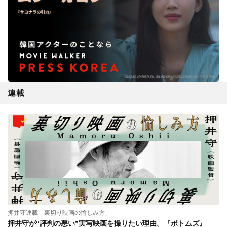
連載
押井守連載「裏切り映画の愉しみ方」
押井守が“評判の悪い”実写映画を撮りたい理由。『ボトムズ』