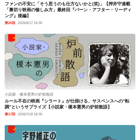
ファンの不安に「そう思うのも仕方ないかと(笑)」【押井守連載
「裏切り映画の愉しみ方」最終回『バーン・アフター・リーディ
ング』後編】
第20回
2026/6/17 19:30
小説家・榎本憲男の炉前散語
ルール不在の映画『シラート』が仕掛ける、サスペンスへの“転
調”というサプライズ【小説家・榎本憲男の炉前散語】
第17回
2026/7/18 18:30