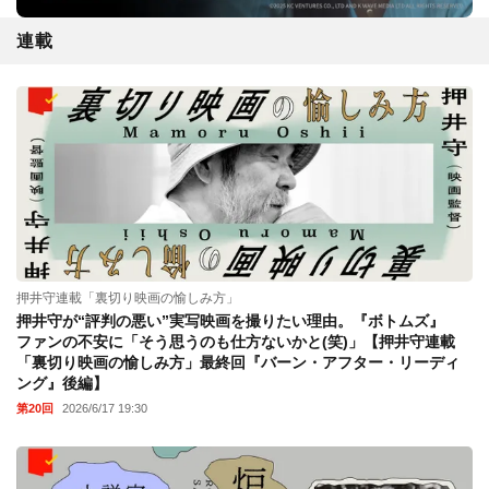
連載
押井守連載「裏切り映画の愉しみ方」
押井守が“評判の悪い”実写映画を撮りたい理由。『ボトムズ』
ファンの不安に「そう思うのも仕方ないかと(笑)」【押井守連載
「裏切り映画の愉しみ方」最終回『バーン・アフター・リーディ
ング』後編】
第20回
2026/6/17 19:30