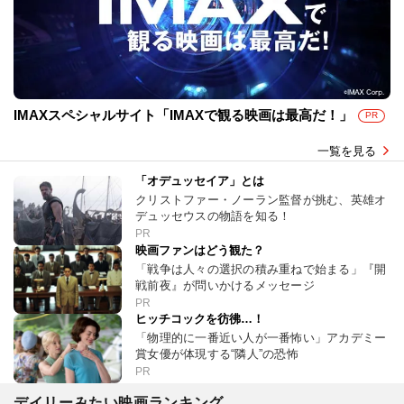
IMAXスペシャルサイト「IMAXで観る映画は最高だ！」
PR
一覧を見る
「オデュッセイア」とは
クリストファー・ノーラン監督が挑む、英雄オ
デュッセウスの物語を知る！
PR
映画ファンはどう観た？
「戦争は人々の選択の積み重ねで始まる」『開
戦前夜』が問いかけるメッセージ
PR
ヒッチコックを彷彿…！
「物理的に一番近い人が一番怖い」アカデミー
賞女優が体現する“隣人”の恐怖
PR
デイリーみたい映画ランキング