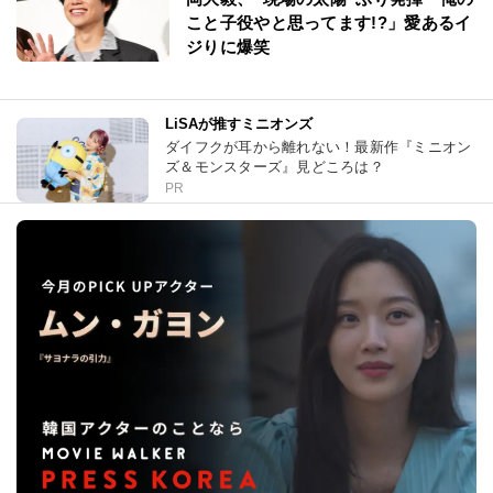
こと子役やと思ってます!?」愛あるイ
ジりに爆笑
LiSAが推すミニオンズ
ダイフクが耳から離れない！最新作『ミニオン
ズ＆モンスターズ』見どころは？
PR