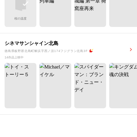
桜の温度
シネマサンシャイン北島
徳島県板野郡北島町鯛浜字西ノ須174フジグラン北島3F
14作品上映中