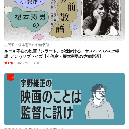
小説家・榎本憲男の炉前散語
ルール不在の映画『シラート』が仕掛ける、サスペンスへの“転
調”というサプライズ【小説家・榎本憲男の炉前散語】
第17回
2026/7/18 18:30