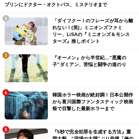
ブリンにドクター・オクトパス、ミステリオまで
「ダイフクー！のフレーズが耳から離
れない！(笑)」ミニオンズファミ
リー、LiSAの『ミニオンズ＆モンス
ターズ』推しポイント
『オーメン』から半世紀…“悪魔の
子”ダミアン、苦悩と闘争の道のり
韓国ホラー映画が絶好調！日本公開作
から富川国際ファンタスティック映画
祭で目撃した最新ホラーまで
『5秒で完全犯罪を生成する方法』重
岡大毅、“現場の太陽”ぶり発揮「俺の