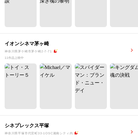
イオンシネマ茅ヶ崎
神奈川県茅ケ崎市茅ケ崎2-7-71
11作品上映中
シネプレックス平塚
神奈川県平塚市代官町33-1OSC湘南シティ内