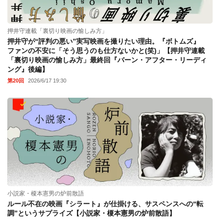
押井守連載「裏切り映画の愉しみ方」
押井守が“評判の悪い”実写映画を撮りたい理由。『ボトムズ』
ファンの不安に「そう思うのも仕方ないかと(笑)」【押井守連載
「裏切り映画の愉しみ方」最終回『バーン・アフター・リーディ
ング』後編】
第20回
2026/6/17 19:30
小説家・榎本憲男の炉前散語
ルール不在の映画『シラート』が仕掛ける、サスペンスへの“転
調”というサプライズ【小説家・榎本憲男の炉前散語】