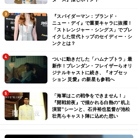
『スパイダーマン：ブランド・
ニュー・デイ』で重要キャラに抜擢！
「ストレンジャー・シングス」でブレ
イクした世代トップのセイディー・シ
ンクとは？
ついに動きだした「ハムナプトラ」最
新作！ブレンダン・フレイザーらオリ
ジナルキャストに続き、『オブセッ
ション 災愛』の新星も参戦へ
「海軍はこの戦争をできません！」
『開戦前夜』で描かれる白熱の“机上
演習”シーンと、石井裕也監督が池松
壮亮らキャスト陣に込めた想い