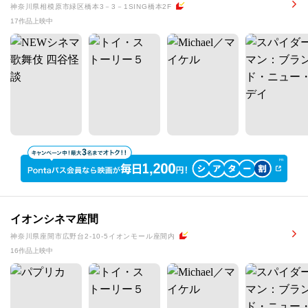
神奈川県相模原市緑区橋本3－3－1SING橋本2F
17作品上映中
イオンシネマ座間
神奈川県座間市広野台2-10-5イオンモール座間内
16作品上映中