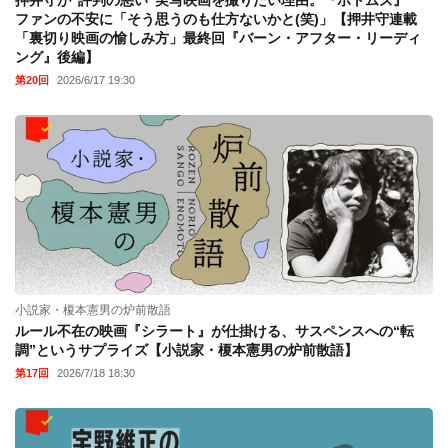
押井守が“評判の悪い”実写映画を撮りたい理由。『ボトムズ』
ファンの不安に「そう思うのも仕方ないかと(笑)」【押井守連載
「裏切り映画の愉しみ方」最終回『バーン・アフター・リーディ
ング』後編】
第20回
2026/6/17 19:30
小説家・榎本憲男の炉前散語
ルール不在の映画『シラート』が仕掛ける、サスペンスへの“転
調”というサプライズ【小説家・榎本憲男の炉前散語】
第17回
2026/7/18 18:30