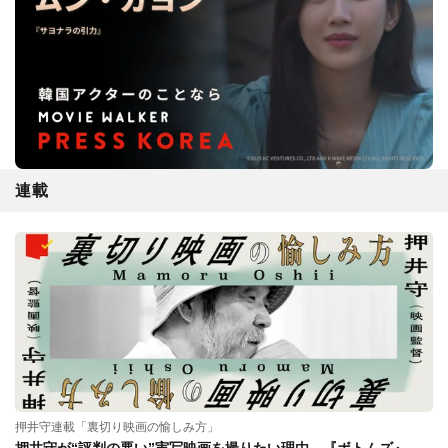
連載
押井守連載「裏切り映画の愉しみ方」