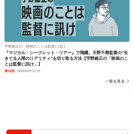
宇野維正の「映画のことは監督に訊け」
『マジカル・シークレット・ツアー』で飛躍。天野千尋監督の“生
きてる人間のリアリティ”を切り取る方法【宇野維正の「映画のこ
とは監督に訊け」】
第30回
2026/6/25 21:15
一覧を見る