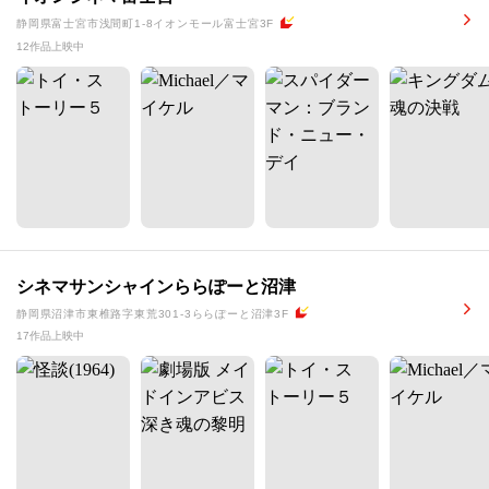
静岡県富士宮市浅間町1-8イオンモール富士宮3F
12作品上映中
シネマサンシャインららぽーと沼津
静岡県沼津市東椎路字東荒301-3ららぽーと沼津3F
17作品上映中