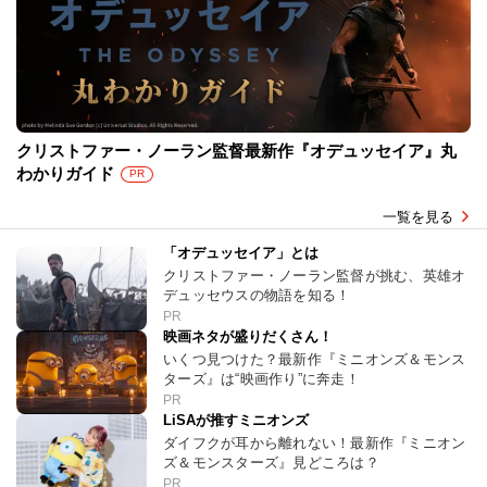
クリストファー・ノーラン監督最新作『オデュッセイア』丸
わかりガイド
PR
一覧を見る
「オデュッセイア」とは
クリストファー・ノーラン監督が挑む、英雄オ
デュッセウスの物語を知る！
PR
映画ネタが盛りだくさん！
いくつ見つけた？最新作『ミニオンズ＆モンス
ターズ』は“映画作り”に奔走！
PR
LiSAが推すミニオンズ
ダイフクが耳から離れない！最新作『ミニオン
ズ＆モンスターズ』見どころは？
PR