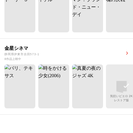
金星シネマ
静岡県伊東市吉田573-1
8作品上映中
気狂いピエロ 2K
レストア版