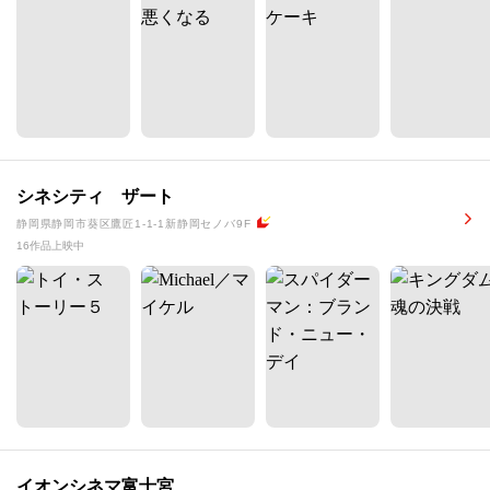
シネシティ ザート
静岡県静岡市葵区鷹匠1-1-1新静岡セノバ9F
16作品上映中
イオンシネマ富士宮