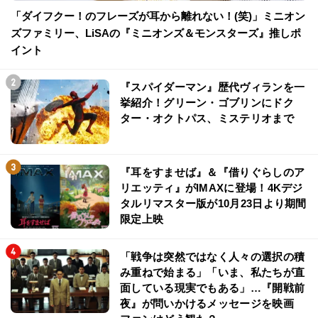
「ダイフクー！のフレーズが耳から離れない！(笑)」ミニオン
ズファミリー、LiSAの『ミニオンズ＆モンスターズ』推しポ
イント
『スパイダーマン』歴代ヴィランを一
挙紹介！グリーン・ゴブリンにドク
ター・オクトパス、ミステリオまで
『耳をすませば』＆『借りぐらしのア
リエッティ』がIMAXに登場！4Kデジ
タルリマスター版が10月23日より期間
限定上映
「戦争は突然ではなく人々の選択の積
み重ねで始まる」「いま、私たちが直
面している現実でもある」…『開戦前
夜』が問いかけるメッセージを映画