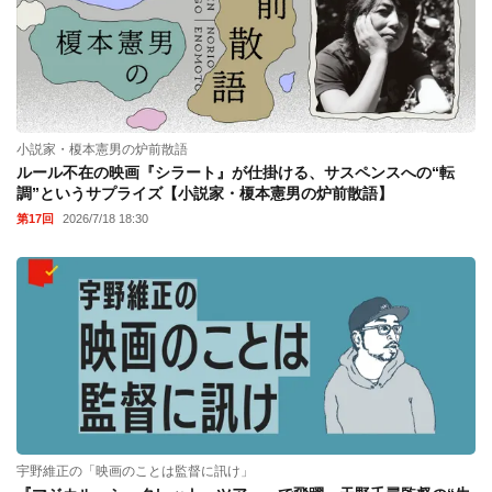
小説家・榎本憲男の炉前散語
ルール不在の映画『シラート』が仕掛ける、サスペンスへの“転
調”というサプライズ【小説家・榎本憲男の炉前散語】
第17回
2026/7/18 18:30
宇野維正の「映画のことは監督に訊け」