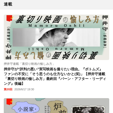
連載
押井守連載「裏切り映画の愉しみ方」
押井守が“評判の悪い”実写映画を撮りたい理由。『ボトムズ』
ファンの不安に「そう思うのも仕方ないかと(笑)」【押井守連載
「裏切り映画の愉しみ方」最終回『バーン・アフター・リーディ
ング』後編】
第20回
2026/6/17 19:30