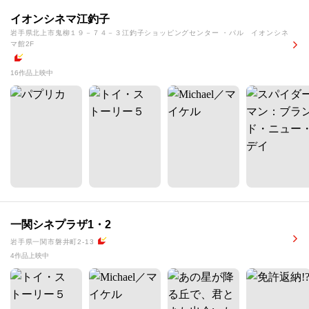
イオンシネマ江釣子
岩手県北上市鬼柳１９－７４－３江釣子ショッピングセンター ・パル イオンシネ
マ館2F
16作品上映中
一関シネプラザ1・2
岩手県一関市磐井町2-13
4作品上映中