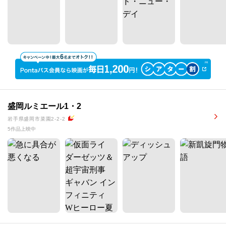
盛岡ルミエール1・2
岩手県盛岡市菜園2-2-2
5作品上映中