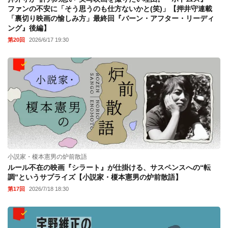
ファンの不安に「そう思うのも仕方ないかと(笑)」【押井守連載
「裏切り映画の愉しみ方」最終回『バーン・アフター・リーディ
ング』後編】
第20回
2026/6/17 19:30
小説家・榎本憲男の炉前散語
ルール不在の映画『シラート』が仕掛ける、サスペンスへの“転
調”というサプライズ【小説家・榎本憲男の炉前散語】
第17回
2026/7/18 18:30