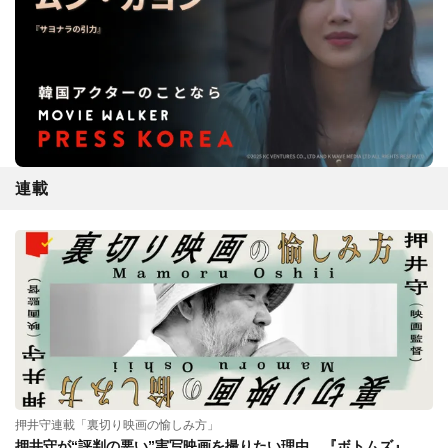
連載
押井守連載「裏切り映画の愉しみ方」
押井守が“評判の悪い”実写映画を撮りたい理由。『ボトムズ』