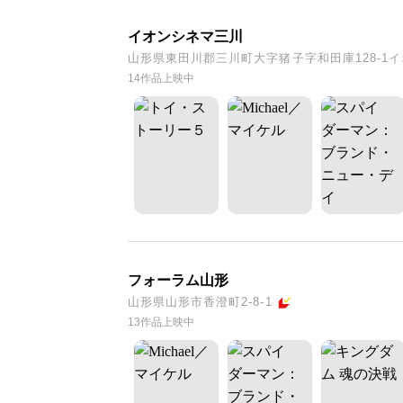
イオンシネマ三川
山形県東田川郡三川町大字猪子字和田庫128-1イ
14作品上映中
フォーラム山形
山形県山形市香澄町2-8-1
13作品上映中