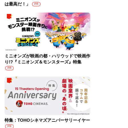
は最高だ！」
PR
ミニオンズが映画の都・ハリウッドで映画作
り!?『ミニオンズ＆モンスターズ』特集
PR
特集：TOHOシネマズアニバーサリーイヤー
PR