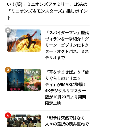
い！(笑)」ミニオンズファミリー、LiSAの
介！グリーン・ゴ
『ミニオンズ＆モンスターズ』推しポイン
トパス、ミステリ
ト
『スパイダーマン』歴代
ヴィランを一挙紹介！グ
リーン・ゴブリンにドク
ター・オクトパス、ミス
テリオまで
『耳をすませば』＆『借
りぐらしのアリエッ
ティ』がIMAXに登場！
4Kデジタルリマスター
版が10月23日より期間
限定上映
「戦争は突然ではなく
人々の選択の積み重ねで