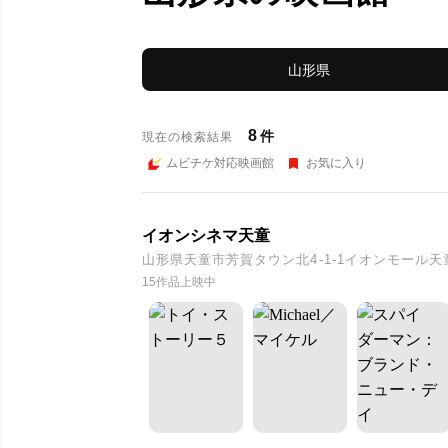
山形県
8
件
現在の検索結果
ムビチケ対応映画館
お気に入り
イオンシネマ天童
山形県天童市芳賀タウン北4-1-1イオンモール天
15作品上映中