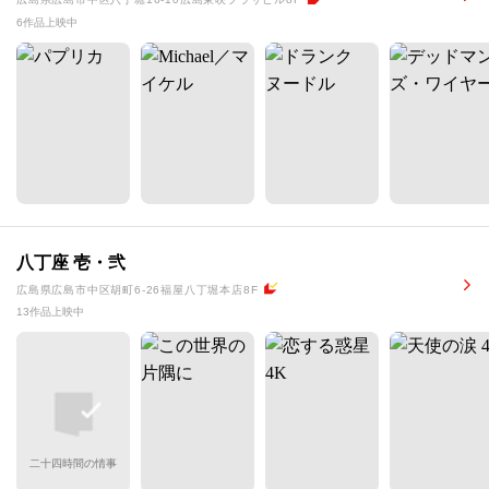
6作品上映中
八丁座 壱・弐
広島県広島市中区胡町6-26福屋八丁堀本店8F
13作品上映中
二十四時間の情事