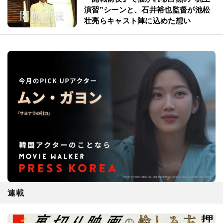
演習”シーンと、石井裕也監督が池松
壮亮らキャスト陣に込めた想い
連載