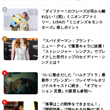
「ダイフクー！のフレーズが耳から離
れない！(笑)」ミニオンズファミ
リー、LiSAの『ミニオンズ＆モンス
ターズ』推しポイント
『スパイダーマン：ブランド・
ニュー・デイ』で重要キャラに抜擢！
「ストレンジャー・シングス」でブレ
イクした世代トップのセイディー・シ
ンクとは？
ついに動きだした「ハムナプトラ」最
新作！ブレンダン・フレイザーらオリ
ジナルキャストに続き、『オブセッ
ション 災愛』の新星も参戦へ
「海軍はこの戦争をできません！」
『開戦前夜』で描かれる白熱の“机上