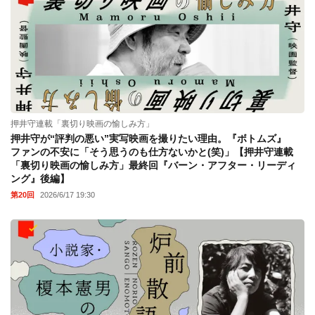
押井守連載「裏切り映画の愉しみ方」
押井守が“評判の悪い”実写映画を撮りたい理由。『ボトムズ』
ファンの不安に「そう思うのも仕方ないかと(笑)」【押井守連載
「裏切り映画の愉しみ方」最終回『バーン・アフター・リーディ
ング』後編】
第20回
2026/6/17 19:30