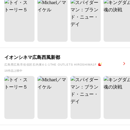
イオンシネマ広島西風新都
広島県広島市佐伯区石内東4-1-1THE OUTLETS HIROSHIMA1F
16作品上映中