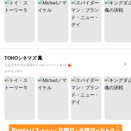
TOHOシネマズ 鳳
大阪府堺市西区鳳南町3-199-12アリオ鳳4F
16作品上映中