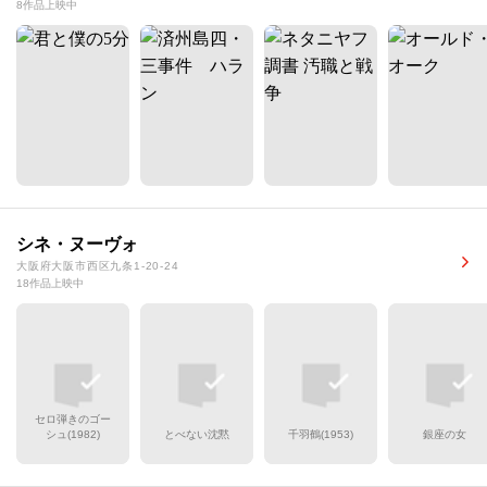
8作品上映中
シネ・ヌーヴォ
大阪府大阪市西区九条1-20-24
18作品上映中
セロ弾きのゴー
シュ(1982)
とべない沈黙
千羽鶴(1953)
銀座の女