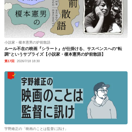
小説家・榎本憲男の炉前散語
ルール不在の映画『シラート』が仕掛ける、サスペンスへの“転
調”というサプライズ【小説家・榎本憲男の炉前散語】
第17回
2026/7/18 18:30
宇野維正の「映画のことは監督に訊け」