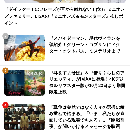
「ダイフクー！のフレーズが耳から離れない！(笑)」ミニオン
ズファミリー、LiSAの『ミニオンズ＆モンスターズ』推しポ
イント
『スパイダーマン』歴代ヴィランを一
挙紹介！グリーン・ゴブリンにドク
ター・オクトパス、ミステリオまで
『耳をすませば』＆『借りぐらしのア
リエッティ』がIMAXに登場！4Kデジ
タルリマスター版が10月23日より期間
限定上映
「戦争は突然ではなく人々の選択の積
み重ねで始まる」「いま、私たちが直
面している現実でもある」…『開戦前
夜』が問いかけるメッセージを映画