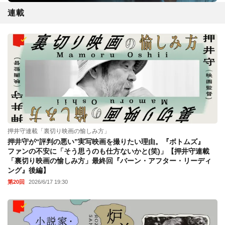
連載
押井守連載「裏切り映画の愉しみ方」
押井守が“評判の悪い”実写映画を撮りたい理由。『ボトムズ』
ファンの不安に「そう思うのも仕方ないかと(笑)」【押井守連載
「裏切り映画の愉しみ方」最終回『バーン・アフター・リーディ
ング』後編】
第20回
2026/6/17 19:30