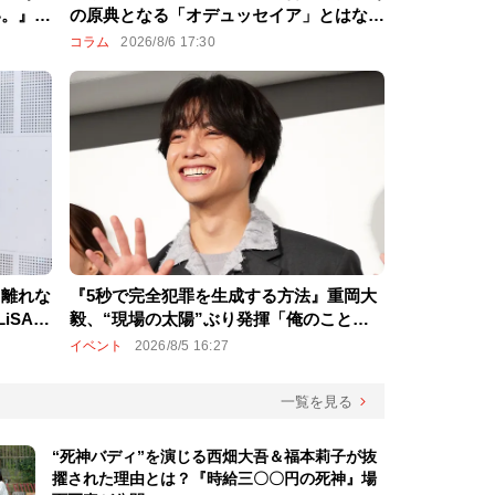
い。』で
の原典となる「オデュッセイア」とはなに
成長に胸
か？
コラム
2026/8/6 17:30
ら離れな
『5秒で完全犯罪を生成する方法』重岡大
iSAの
毅、“現場の太陽”ぶり発揮「俺のこと子
しポイン
役やと思ってます!?」愛あるイジりに爆笑
イベント
2026/8/5 16:27
一覧を見る
“死神バディ”を演じる西畑大吾＆福本莉子が抜
擢された理由とは？『時給三〇〇円の死神』場