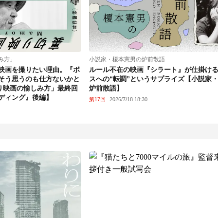
み方」
小説家・榎本憲男の炉前散語
写映画を撮りたい理由。『ボ
ルール不在の映画『シラート』が仕掛け
そう思うのも仕方ないかと
スへの“転調”というサプライズ【小説家
切り映画の愉しみ方」最終回
炉前散語】
ディング』後編】
第17回
2026/7/18 18:30