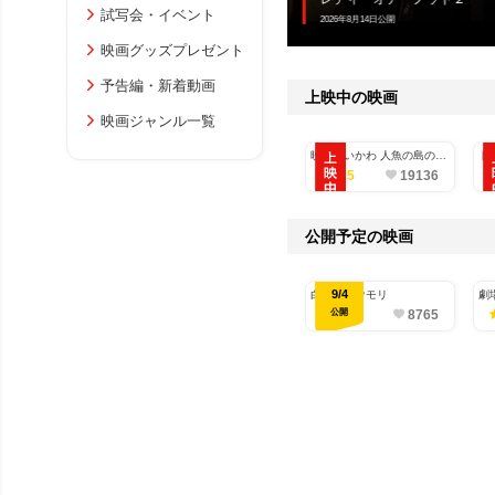
試写会・イベント
2026年8月14日公開
映画グッズプレゼント
予告編・新着動画
上映中の映画
映画ジャンル一覧
映画ちいかわ 人魚の島のひ
ト
みつ
4.5
19136
公開予定の映画
9/4
白鳥とコウモリ
劇
る
公開
-
8765
CR