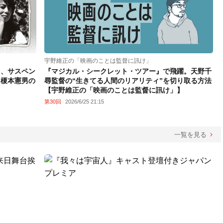
宇野維正の「映画のことは監督に訊け」
る、サスペン
『マジカル・シークレット・ツアー』で飛躍。天野千
・榎本憲男の
尋監督の“生きてる人間のリアリティ”を切り取る方法
【宇野維正の「映画のことは監督に訊け」】
第30回
2026/6/25 21:15
一覧を見る