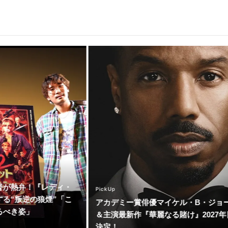
督が熱弁！『レディ・
PickUp
る“叛逆の狼煙”「こ
アカデミー賞俳優マイケル・B・ジョ
るべき姿」
＆主演最新作『華麗なる賭け』2027
決定！