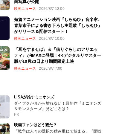
面写真が公開
映画ニュース
2026/8/7 12:00
短篇アニメーション映画『しらぬひ』音楽家、
青葉市子による書き下ろし主題歌「しらぬひ」
がリリース＆配信スタート！
映画ニュース
2026/8/7 10:00
『耳をすませば』＆『借りぐらしのアリエッ
ティ』がIMAXに登場！4Kデジタルリマスター
版が10月23日より期間限定上映
映画ニュース
2026/8/7 7:00
LiSAが推すミニオンズ
ダイフクが耳から離れない！最新作『ミニオンズ
＆モンスターズ』見どころは？
PR
映画ファンはどう観た？
「戦争は人々の選択の積み重ねで始まる」『開戦