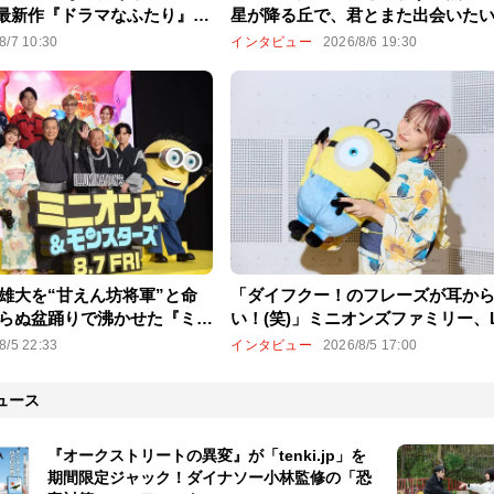
4最新作『ドラマなふたり』で
星が降る丘で、君とまた出会いた
頼
高校教師になった主人公の想いと
8/7 10:30
インタビュー
2026/8/6 19:30
を打たれる
雄大を“甘えん坊将軍”と命
「ダイフクー！のフレーズが耳か
らぬ盆踊りで沸かせた『ミニ
い！(笑)」ミニオンズファミリー、L
スターズ』ジャパンプレミア
『ミニオンズ＆モンスターズ』推
8/5 22:33
インタビュー
2026/8/5 17:00
ト
ュース
『オークストリートの異変』が「tenki.jp」を
期間限定ジャック！ダイナソー小林監修の「恐