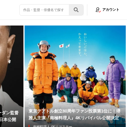
アカウント
PickUp
東京テアトル創立80周年ファン投票第1位に！堺
ーダン監督
雅人主演『南極料理人』4Kリバイバル公開決定
年日本公開
南極料理人 4Kリマスター