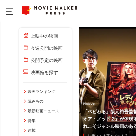
上映中の映画
今週公開の映画
公開予定の映画
映画館を探す
映画ランキング
読みもの
PickUp
最新映画ニュース
「ベビわる」阪元裕吾監
オア・ノット２』が体現す
終章『ジュマンジ／オープンワール
特集
れこそジャンル映画のあ
5日に公開決定！ジュマンジが現実世
連載
かる予告編が解禁
レディ・オア・ノット２