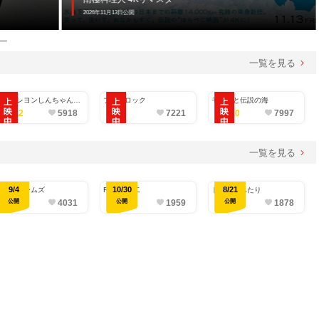
2026年11月13日公開
一覧を見る
映画クレヨンしんちゃん
ブルーロック
モアナと伝説の海
奇々怪々！オラの妖怪バケ
4.2
5918
-
7221
4.0
7997
～ション
一覧を見る
9/4
10/30
8/21
バックルームズ
RYUJI 竜二
ドラマなふたり
公開
公開
公開
4.0
4031
-
1959
3.7
1878