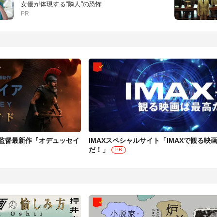
女優が体現する“隣人”の恐怖
PR
監督最新作『オデュッセイ
IMAXスペシャルサイト「IMAXで観る映
だ！」
PR