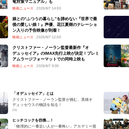
竜対策マニュアル」も
映画ニュース
2026/8/7 14:00
娘との“ふつうの暮らし”を諦めない『世界で最
後の愛しい娘！』声優、花江夏樹のナレーショ
ン入りの予告映像が到着！
映画ニュース
2026/8/7 12:00
クリストファー・ノーラン監督最新作『オ
デュッセイア』のIMAX先行上映が決定！プレミ
アムラージフォーマットでの同時上映も
映画ニュース
2026/8/7 9:00
「オデュッセイア」とは
クリストファー・ノーラン監督が挑む、英雄オ
デュッセウスの物語を知る！
PR
ヒッチコックを彷彿…！
「物理的に一番近い人が一番怖い」アカデミー賞