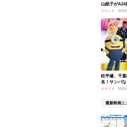
山紙子がA2
考える恋と信
イベント
2026/
松平健、千葉
名！サンバな
オンズ＆モン
イベント
2026/
最新映画ニ