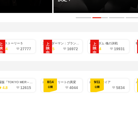
イ・ストーリー５
スパイダーマン：ブラン
キングダム 魂の決戦
ド・ニュー・デイ
4.4
27777
4.5
16972
4.4
19931
8/14
9/11
場版『TOKYO MER～走
オークストリートの異変
オデュッセイア
緊急救命室～CAPITAL
公開
公開
4.8
12615
-
4044
4.0
5834
ISIS』