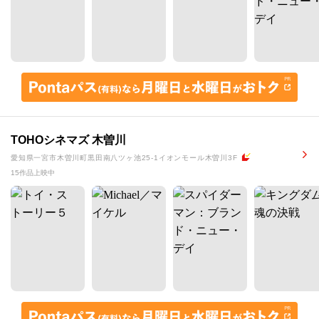
TOHOシネマズ 木曽川
愛知県一宮市木曽川町黒田南八ツヶ池25-1イオンモール木曽川3F
15作品上映中