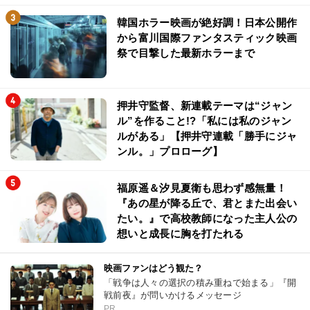
韓国ホラー映画が絶好調！日本公開作
から富川国際ファンタスティック映画
祭で目撃した最新ホラーまで
押井守監督、新連載テーマは“ジャン
ル”を作ること!?「私には私のジャン
ルがある」【押井守連載「勝手にジャ
ンル。」プロローグ】
福原遥＆汐見夏衛も思わず感無量！
『あの星が降る丘で、君とまた出会い
たい。』で高校教師になった主人公の
想いと成長に胸を打たれる
映画ファンはどう観た？
「戦争は人々の選択の積み重ねで始まる」『開
戦前夜』が問いかけるメッセージ
PR