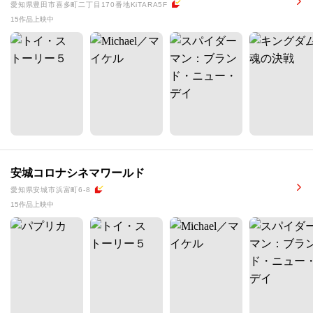
愛知県豊田市喜多町二丁目170番地KiTARA5F
15作品上映中
安城コロナシネマワールド
愛知県安城市浜富町6-8
15作品上映中