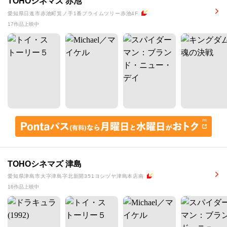
TOHOシネマズ 赤池
愛知県日進市赤池町箕ノ手1番プライムツリー赤池4F
17作品上映中
TOHOシネマズ 津島
愛知県津島市大字津島字北新開351ヨシヅヤ津島本店南
16作品上映中