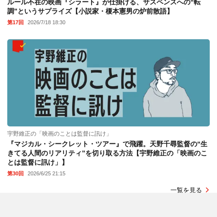
ルール不在の映画『シラート』が仕掛ける、サスペンスへの“転
調”というサプライズ【小説家・榎本憲男の炉前散語】
第17回
2026/7/18 18:30
宇野維正の「映画のことは監督に訊け」
『マジカル・シークレット・ツアー』で飛躍。天野千尋監督の“生
きてる人間のリアリティ”を切り取る方法【宇野維正の「映画のこ
とは監督に訊け」】
第30回
2026/6/25 21:15
一覧を見る