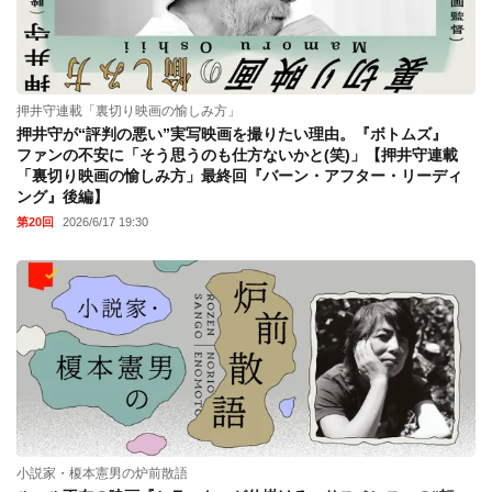
押井守連載「裏切り映画の愉しみ方」
押井守が“評判の悪い”実写映画を撮りたい理由。『ボトムズ』
ファンの不安に「そう思うのも仕方ないかと(笑)」【押井守連載
「裏切り映画の愉しみ方」最終回『バーン・アフター・リーディ
ング』後編】
第20回
2026/6/17 19:30
小説家・榎本憲男の炉前散語