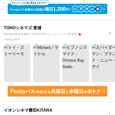
TOHOシネマズ 東浦
愛知県知多郡東浦町大字緒川字旭13-2イオンモール東浦2F
16作品上映中
イオンシネマ豊田KiTARA