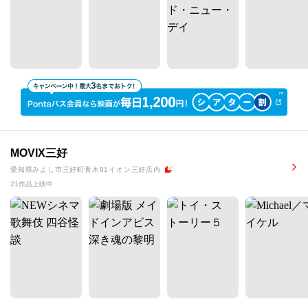
MOVIX三好
愛知県みよし市三好町青木91イオン三好店内
21作品上映中