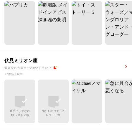
伏見ミリオン座
愛知県名古屋市中区錦2丁目15-5
17作品上映中
勝手にしやがれ
気狂いピエロ 2K
4Kレストア版
レストア版