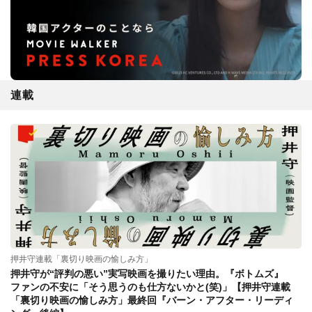
連載
押井守連載「裏切り映画の愉しみ方」
押井守が“評判の悪い”実写映画を撮りたい理由。『ボトムズ』
ファンの不安に「そう思うのも仕方ないかと(笑)」【押井守連載
「裏切り映画の愉しみ方」最終回『バーン・アフター・リーディ