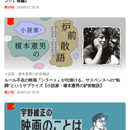
ング』後編】
第20回
2026/6/17 19:30
小説家・榎本憲男の炉前散語
ルール不在の映画『シラート』が仕掛ける、サスペンスへの“転
調”というサプライズ【小説家・榎本憲男の炉前散語】
第17回
2026/7/18 18:30