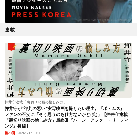
連載
押井守連載「裏切り映画の愉しみ方」
押井守が“評判の悪い”実写映画を撮りたい理由。『ボトムズ』
ファンの不安に「そう思うのも仕方ないかと(笑)」【押井守連載
「裏切り映画の愉しみ方」最終回『バーン・アフター・リーディ
ング』後編】
第20回
2026/6/17 19:30