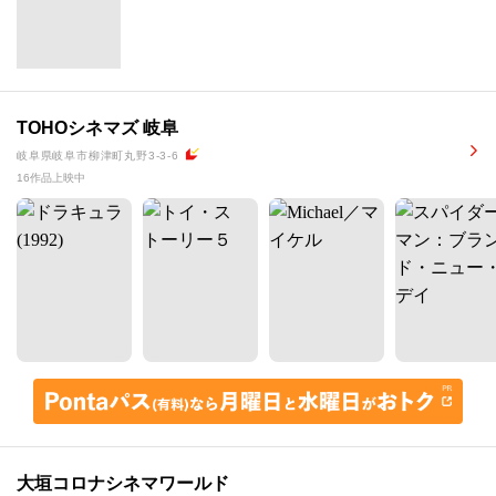
TOHOシネマズ 岐阜
岐阜県岐阜市柳津町丸野3-3-6
16作品上映中
大垣コロナシネマワールド