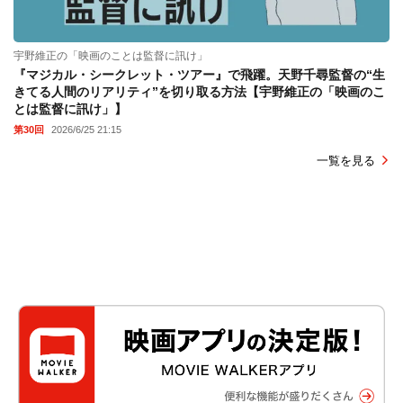
宇野維正の「映画のことは監督に訊け」
『マジカル・シークレット・ツアー』で飛躍。天野千尋監督の“生
きてる人間のリアリティ”を切り取る方法【宇野維正の「映画のこ
とは監督に訊け」】
第30回
2026/6/25 21:15
一覧を見る