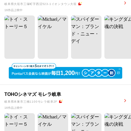
岐阜県大垣市三塚町字西沼523-1イオンタウン大垣
16作品上映中
TOHOシネマズ モレラ岐阜
岐阜県本巣市三橋1100モレラ岐阜2F
16作品上映中