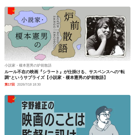
小説家・榎本憲男の炉前散語
ルール不在の映画『シラート』が仕掛ける、サスペンスへの“転
調”というサプライズ【小説家・榎本憲男の炉前散語】
第17回
2026/7/18 18:30