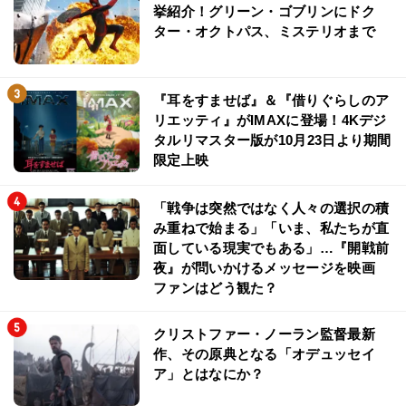
挙紹介！グリーン・ゴブリンにドク
ター・オクトパス、ミステリオまで
『耳をすませば』＆『借りぐらしのア
リエッティ』がIMAXに登場！4Kデジ
タルリマスター版が10月23日より期間
限定上映
「戦争は突然ではなく人々の選択の積
み重ねで始まる」「いま、私たちが直
面している現実でもある」…『開戦前
夜』が問いかけるメッセージを映画
ファンはどう観た？
クリストファー・ノーラン監督最新
作、その原典となる「オデュッセイ
ア」とはなにか？