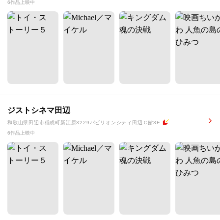
6作品上映中
ジストシネマ田辺
和歌山県田辺市稲成町新江原3229パビリオンシティ田辺Ｃ館3F
6作品上映中