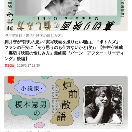
押井守連載「裏切り映画の愉しみ方」
押井守が“評判の悪い”実写映画を撮りたい理由。『ボトムズ』
ファンの不安に「そう思うのも仕方ないかと(笑)」【押井守連載
「裏切り映画の愉しみ方」最終回『バーン・アフター・リーディ
ング』後編】
第20回
2026/6/17 19:30