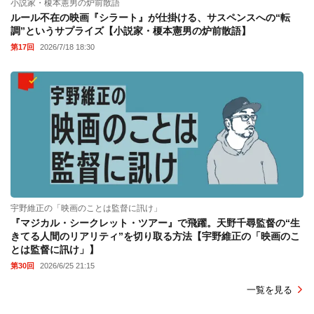
小説家・榎本憲男の炉前散語
ルール不在の映画『シラート』が仕掛ける、サスペンスへの“転
調”というサプライズ【小説家・榎本憲男の炉前散語】
第17回
2026/7/18 18:30
宇野維正の「映画のことは監督に訊け」
『マジカル・シークレット・ツアー』で飛躍。天野千尋監督の“生
きてる人間のリアリティ”を切り取る方法【宇野維正の「映画のこ
とは監督に訊け」】
第30回
2026/6/25 21:15
一覧を見る