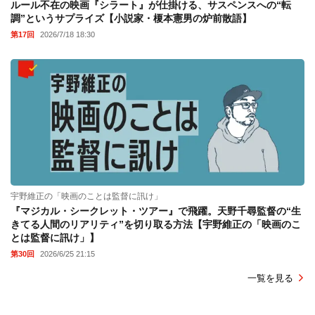
ルール不在の映画『シラート』が仕掛ける、サスペンスへの“転
調”というサプライズ【小説家・榎本憲男の炉前散語】
第17回
2026/7/18 18:30
宇野維正の「映画のことは監督に訊け」
『マジカル・シークレット・ツアー』で飛躍。天野千尋監督の“生
きてる人間のリアリティ”を切り取る方法【宇野維正の「映画のこ
とは監督に訊け」】
第30回
2026/6/25 21:15
一覧を見る