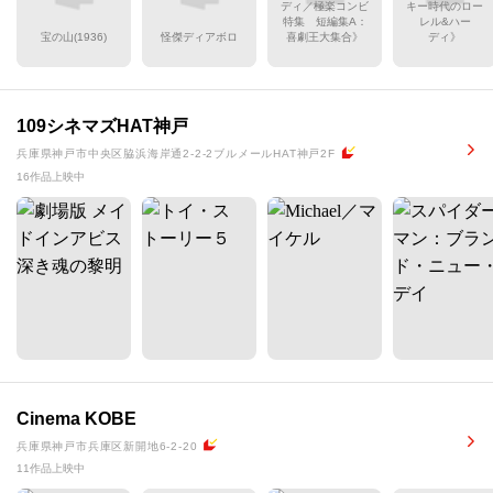
ディ／極楽コンビ
キー時代のロー
特集 短編集A：
レル&ハー
宝の山(1936)
怪傑ディアボロ
喜劇王大集合》
ディ》
109シネマズHAT神戸
兵庫県神戸市中央区脇浜海岸通2-2-2ブルメールHAT神戸2F
16作品上映中
Cinema KOBE
兵庫県神戸市兵庫区新開地6-2-20
11作品上映中