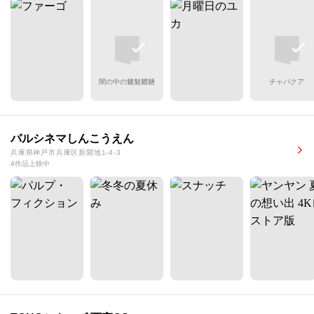
闇の中の魑魅魍魎
チャパクア
パルシネマしんこうえん
兵庫県神戸市兵庫区新開地1-4-3
4作品上映中