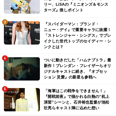
リー、LiSAの『ミニオンズ＆モンス
ターズ』推しポイント
『スパイダーマン：ブランド・
ニュー・デイ』で重要キャラに抜擢！
「ストレンジャー・シングス」でブレ
イクした世代トップのセイディー・シ
ンクとは？
ついに動きだした「ハムナプトラ」最
新作！ブレンダン・フレイザーらオリ
ジナルキャストに続き、『オブセッ
ション 災愛』の新星も参戦へ
「海軍はこの戦争をできません！」
『開戦前夜』で描かれる白熱の“机上
演習”シーンと、石井裕也監督が池松
壮亮らキャスト陣に込めた想い