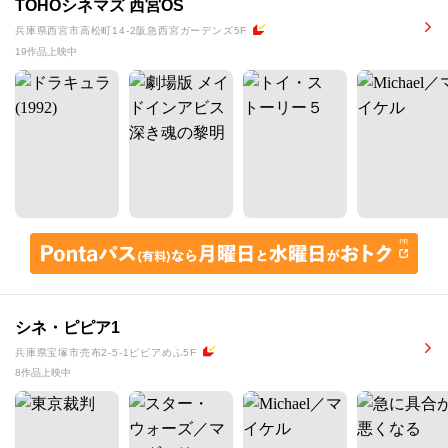
TOHOシネマズ 西宮OS
兵庫県西宮市高松町14-2阪急西宮ガーデンズ5F
19作品上映中
シネ・ピピア1
兵庫県宝塚市売布2-5-1ピピアめふ5F
8作品上映中