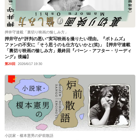
押井守連載「裏切り映画の愉しみ方」
押井守が“評判の悪い”実写映画を撮りたい理由。『ボトムズ』
ファンの不安に「そう思うのも仕方ないかと(笑)」【押井守連載
「裏切り映画の愉しみ方」最終回『バーン・アフター・リーディ
ング』後編】
第20回
2026/6/17 19:30
小説家・榎本憲男の炉前散語