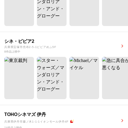
シネ・ピピア2
兵庫県宝塚市売布2-5-1ピピアめふ5F
8作品上映中
TOHOシネマズ 伊丹
兵庫県伊丹市藤ノ木1-1-1イオンモール伊丹4F
14作品上映中