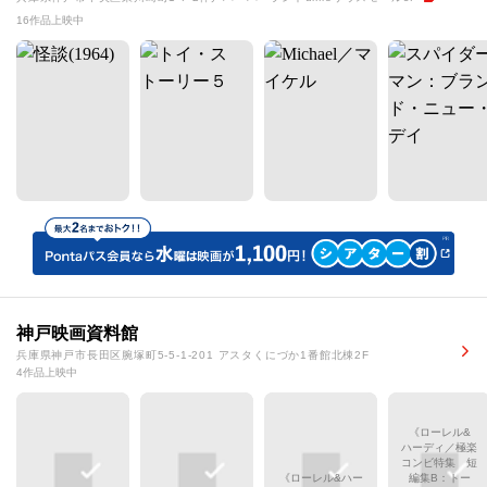
16作品上映中
神戸映画資料館
兵庫県神戸市長田区腕塚町5-5-1-201 アスタくにづか1番館北棟2F
4作品上映中
《ローレル&
ハーディ／極楽
コンビ特集 短
《ローレル&ハー
編集B：トー