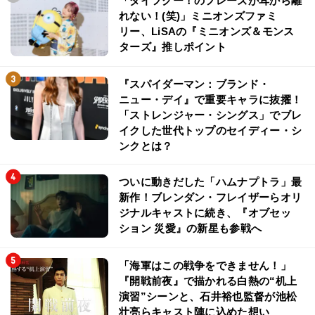
「ダイフクー！のフレーズが耳から離
れない！(笑)」ミニオンズファミ
リー、LiSAの『ミニオンズ＆モンス
ターズ』推しポイント
『スパイダーマン：ブランド・
ニュー・デイ』で重要キャラに抜擢！
「ストレンジャー・シングス」でブレ
イクした世代トップのセイディー・シ
ンクとは？
ついに動きだした「ハムナプトラ」最
新作！ブレンダン・フレイザーらオリ
ジナルキャストに続き、『オブセッ
ション 災愛』の新星も参戦へ
「海軍はこの戦争をできません！」
『開戦前夜』で描かれる白熱の“机上
演習”シーンと、石井裕也監督が池松
壮亮らキャスト陣に込めた想い