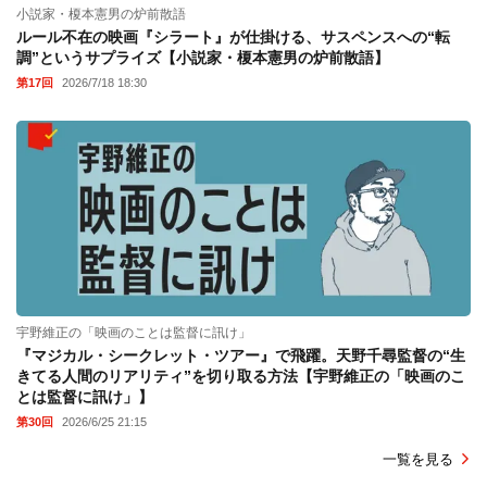
小説家・榎本憲男の炉前散語
ルール不在の映画『シラート』が仕掛ける、サスペンスへの“転
調”というサプライズ【小説家・榎本憲男の炉前散語】
第17回
2026/7/18 18:30
宇野維正の「映画のことは監督に訊け」
『マジカル・シークレット・ツアー』で飛躍。天野千尋監督の“生
きてる人間のリアリティ”を切り取る方法【宇野維正の「映画のこ
とは監督に訊け」】
第30回
2026/6/25 21:15
一覧を見る