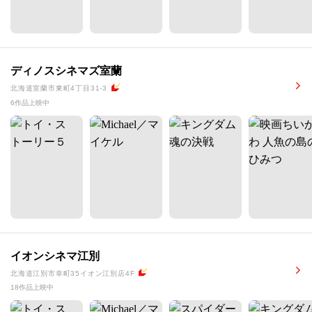
ディノスシネマズ室蘭
北海道室蘭市東町4丁目31-3
6作品上映中
イオンシネマ江別
北海道江別市幸町35イオン江別店4F
18作品上映中