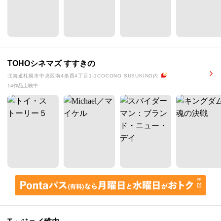
TOHOシネマズ すすきの
北海道札幌市中央区南4条西4丁目1-1COCONO SUSUKINO内
14作品上映中