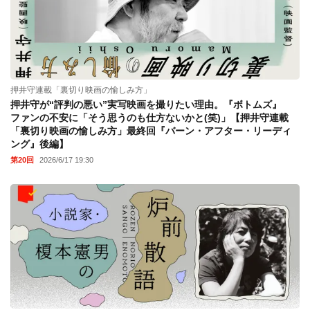
押井守連載「裏切り映画の愉しみ方」
押井守が“評判の悪い”実写映画を撮りたい理由。『ボトムズ』
ファンの不安に「そう思うのも仕方ないかと(笑)」【押井守連載
「裏切り映画の愉しみ方」最終回『バーン・アフター・リーディ
ング』後編】
第20回
2026/6/17 19:30