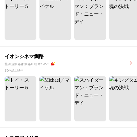
イオンシネマ釧路
北海道釧路郡釧路町桂木1-2-2
15作品上映中