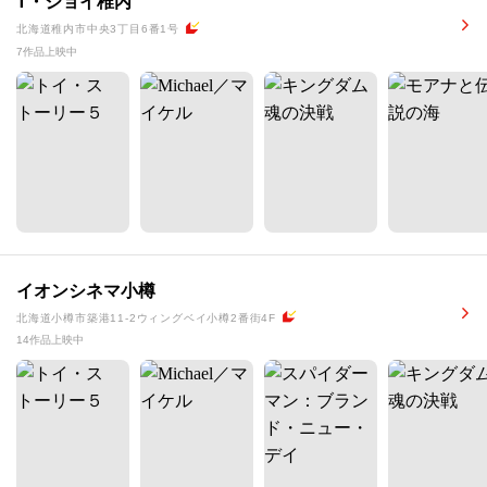
T・ジョイ稚内
北海道稚内市中央3丁目6番1号
7作品上映中
イオンシネマ小樽
北海道小樽市築港11-2ウィングベイ小樽2番街4F
14作品上映中