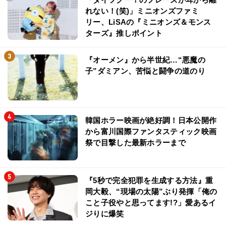
れない！(笑)」ミニオンズファミ
リー、LiSAの『ミニオンズ＆モンス
ターズ』推しポイント
『オーメン』から半世紀…“悪魔の
子”ダミアン、苦悩と闘争の道のり
韓国ホラー映画が絶好調！日本公開作
から富川国際ファンタスティック映画
祭で目撃した最新ホラーまで
『5秒で完全犯罪を生成する方法』重
岡大毅、“現場の太陽”ぶり発揮「俺の
こと子役やと思ってます!?」愛あるイ
ジりに爆笑