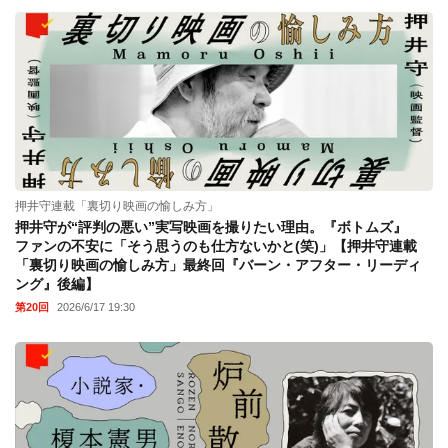
押井守連載「裏切り映画の愉しみ方」
押井守が“評判の悪い”実写映画を撮りたい理由。『ボトムズ』
ファンの不安に「そう思うのも仕方ないかと(笑)」【押井守連載
「裏切り映画の愉しみ方」最終回『バーン・アフター・リーディ
ング』後編】
第20回
2026/6/17 19:30