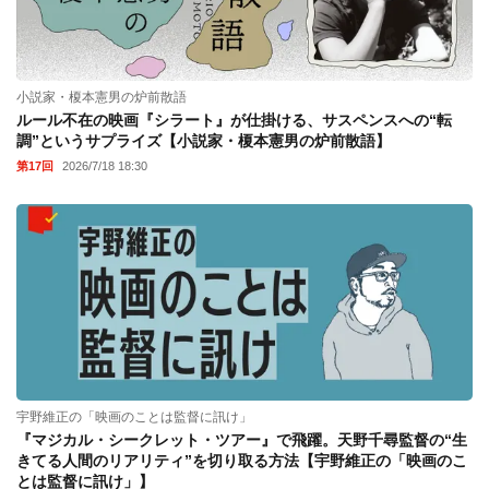
小説家・榎本憲男の炉前散語
ルール不在の映画『シラート』が仕掛ける、サスペンスへの“転
調”というサプライズ【小説家・榎本憲男の炉前散語】
第17回
2026/7/18 18:30
宇野維正の「映画のことは監督に訊け」
『マジカル・シークレット・ツアー』で飛躍。天野千尋監督の“生
きてる人間のリアリティ”を切り取る方法【宇野維正の「映画のこ
とは監督に訊け」】