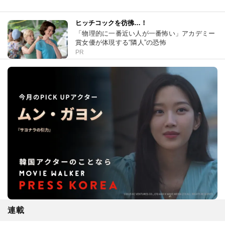
ヒッチコックを彷彿…！
「物理的に一番近い人が一番怖い」アカデミー
賞女優が体現する“隣人”の恐怖
PR
連載