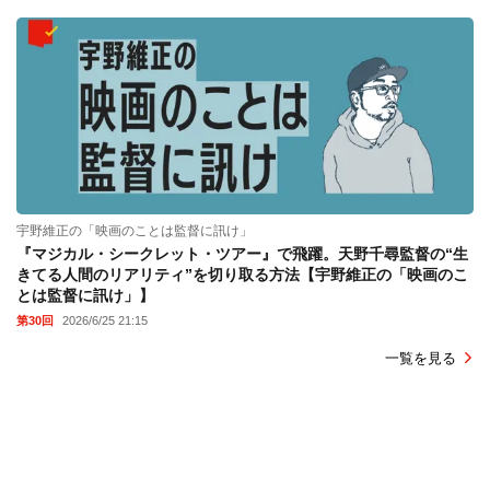
宇野維正の「映画のことは監督に訊け」
『マジカル・シークレット・ツアー』で飛躍。天野千尋監督の“生
きてる人間のリアリティ”を切り取る方法【宇野維正の「映画のこ
とは監督に訊け」】
第30回
2026/6/25 21:15
一覧を見る