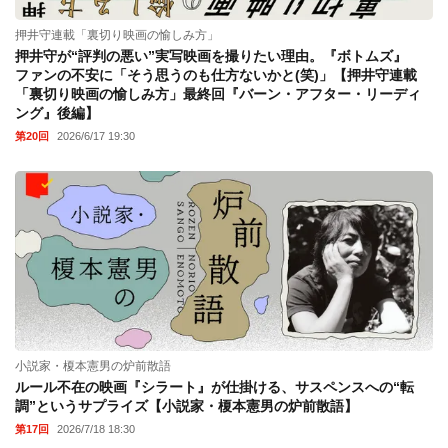
押井守連載「裏切り映画の愉しみ方」
押井守が“評判の悪い”実写映画を撮りたい理由。『ボトムズ』
ファンの不安に「そう思うのも仕方ないかと(笑)」【押井守連載
「裏切り映画の愉しみ方」最終回『バーン・アフター・リーディ
ング』後編】
第20回
2026/6/17 19:30
小説家・榎本憲男の炉前散語
ルール不在の映画『シラート』が仕掛ける、サスペンスへの“転
調”というサプライズ【小説家・榎本憲男の炉前散語】
第17回
2026/7/18 18:30