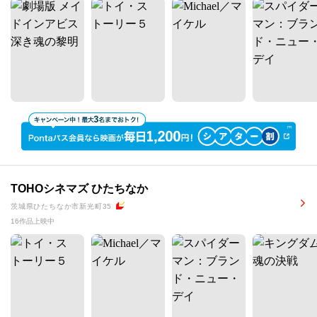
TOHOシネマズ ひたちなか
茨城県ひたちなか市新光町35
16作品上映中