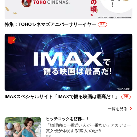
特集：TOHOシネマズアニバーサリーイヤー
PR
IMAXスペシャルサイト「IMAXで観る映画は最高だ！」
PR
一覧を見る
ヒッチコックを彷彿…！
「物理的に一番近い人が一番怖い」アカデミー
賞女優が体現する“隣人”の恐怖
PR