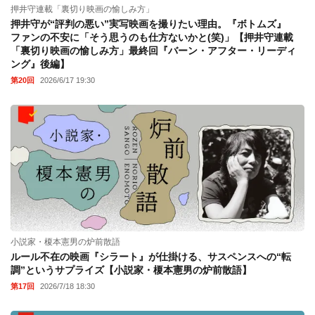
押井守連載「裏切り映画の愉しみ方」
押井守が“評判の悪い”実写映画を撮りたい理由。『ボトムズ』
ファンの不安に「そう思うのも仕方ないかと(笑)」【押井守連載
「裏切り映画の愉しみ方」最終回『バーン・アフター・リーディ
ング』後編】
第20回
2026/6/17 19:30
小説家・榎本憲男の炉前散語
ルール不在の映画『シラート』が仕掛ける、サスペンスへの“転
調”というサプライズ【小説家・榎本憲男の炉前散語】
第17回
2026/7/18 18:30