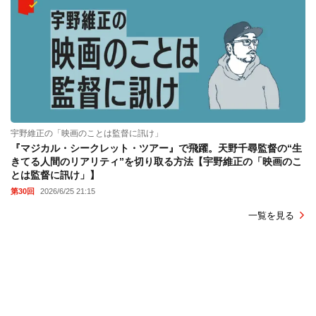
宇野維正の「映画のことは監督に訊け」
『マジカル・シークレット・ツアー』で飛躍。天野千尋監督の“生
きてる人間のリアリティ”を切り取る方法【宇野維正の「映画のこ
とは監督に訊け」】
第30回
2026/6/25 21:15
一覧を見る