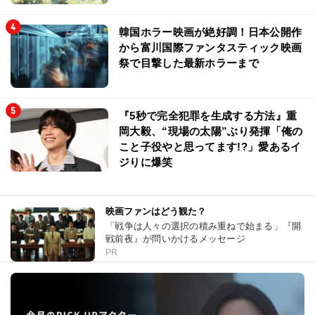
韓国ホラー映画が絶好調！日本公開作
から富川国際ファンタスティック映画
祭で目撃した最新ホラーまで
『5秒で完全犯罪を生成する方法』重
岡大毅、“現場の太陽”ぶり発揮「俺の
こと子役やと思ってます!?」愛あるイ
ジりに爆笑
映画ファンはどう観た？
「戦争は人々の選択の積み重ねで始まる」『開
戦前夜』が問いかけるメッセージ
PR