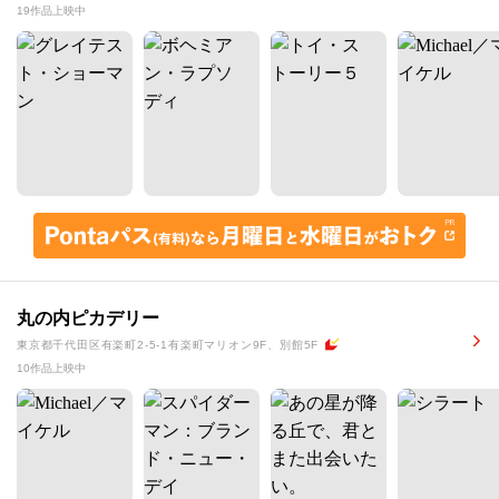
19作品上映中
丸の内ピカデリー
東京都千代田区有楽町2-5-1有楽町マリオン9F、別館5F
10作品上映中