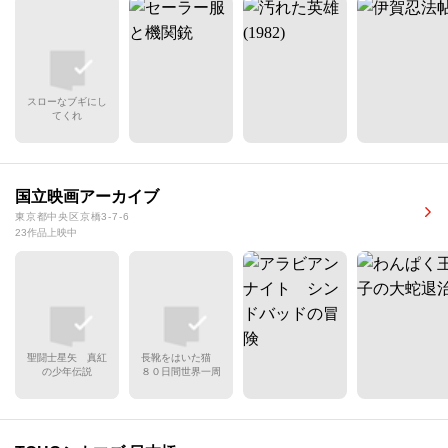
スローなブギにし
てくれ
国立映画アーカイブ
東京都中央区京橋3-7-6
23作品上映中
聖闘士星矢 真紅
長靴をはいた猫
の少年伝説
８０日間世界一周