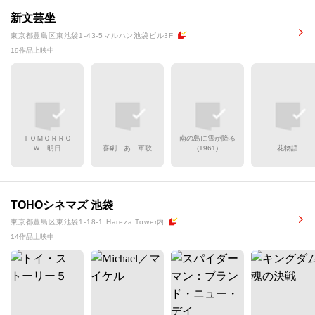
新文芸坐
東京都豊島区東池袋1-43-5マルハン池袋ビル3F
19作品上映中
ＴＯＭＯＲＲＯ
南の島に雪が降る
Ｗ 明日
喜劇 あゝ軍歌
(1961)
花物語
TOHOシネマズ 池袋
東京都豊島区東池袋1-18-1 Hareza Tower内
14作品上映中