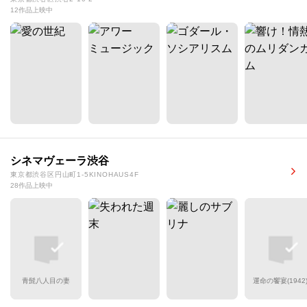
12作品上映中
シネマヴェーラ渋谷
東京都渋谷区円山町1-5KINOHAUS4F
28作品上映中
青髭八人目の妻
運命の饗宴(1942