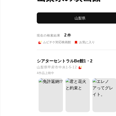
山梨県
2
件
現在の検索結果
ムビチケ対応映画館
お気に入り
シアターセントラルBe館1・2
山梨県甲府市中央1-5-12
4作品上映中