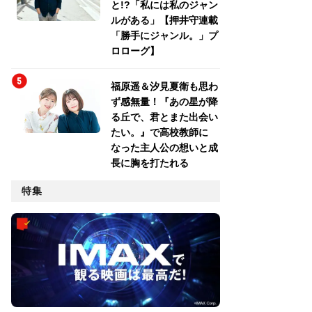
と!?「私には私のジャン
ルがある」【押井守連載
「勝手にジャンル。」プ
ロローグ】
福原遥＆汐見夏衛も思わ
ず感無量！『あの星が降
る丘で、君とまた出会い
たい。』で高校教師に
なった主人公の想いと成
長に胸を打たれる
特集