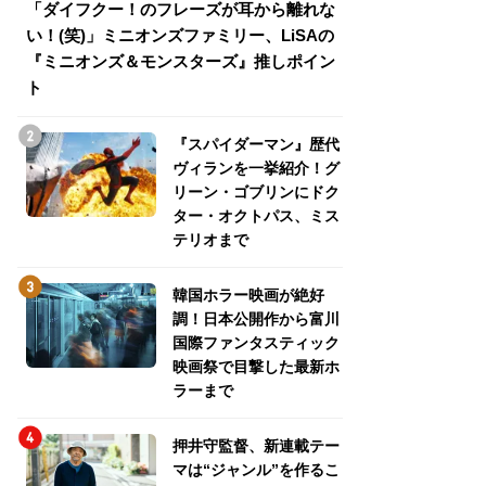
「ダイフクー！のフレーズが耳から離れな
『スパイダーマン
い！(笑)」ミニオンズファミリー、LiSAの
介！グリーン・ゴ
『ミニオンズ＆モンスターズ』推しポイン
トパス、ミステリ
ト
『スパイダーマン』歴代
ヴィランを一挙紹介！グ
リーン・ゴブリンにドク
ター・オクトパス、ミス
テリオまで
韓国ホラー映画が絶好
調！日本公開作から富川
国際ファンタスティック
映画祭で目撃した最新ホ
ラーまで
押井守監督、新連載テー
マは“ジャンル”を作るこ