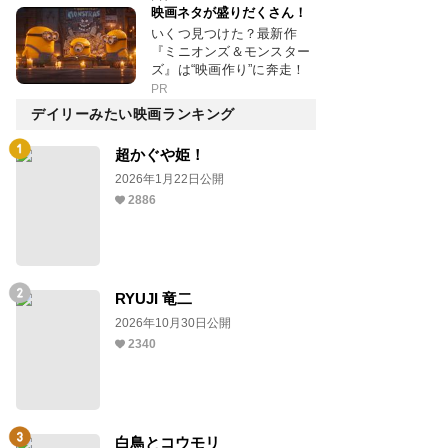
映画ネタが盛りだくさん！
いくつ見つけた？最新作
『ミニオンズ＆モンスター
ズ』は“映画作り”に奔走！
PR
デイリーみたい映画ランキング
超かぐや姫！
2026年1月22日公開
2886
RYUJI 竜二
2026年10月30日公開
2340
白鳥とコウモリ