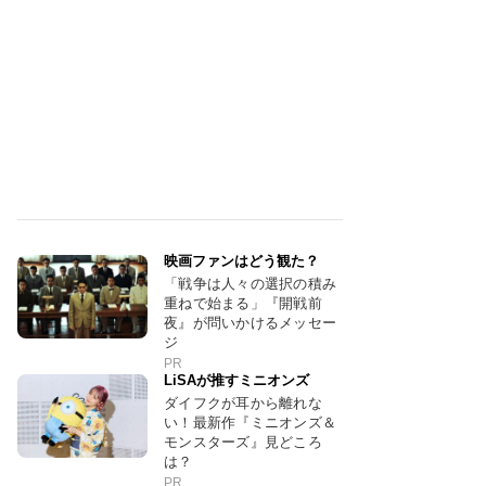
映画ファンはどう観た？
「戦争は人々の選択の積み
重ねで始まる」『開戦前
夜』が問いかけるメッセー
ジ
PR
LiSAが推すミニオンズ
ダイフクが耳から離れな
い！最新作『ミニオンズ＆
モンスターズ』見どころ
は？
PR