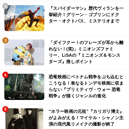
『スパイダーマン』歴代ヴィランを一
挙紹介！グリーン・ゴブリンにドク
ター・オクトパス、ミステリオまで
「ダイフクー！のフレーズが耳から離
れない！(笑)」ミニオンズファミ
リー、LiSAの『ミニオンズ＆モンス
ターズ』推しポイント
恐竜映画にベトナム戦争をぶち込むと
こうなる！単なるトンデモ映画に収ま
らない『プリミティヴ・ウォー 恐竜
戦争』が描くジャンルの進化
“ホラー映画の元祖”『カリガリ博士』
がよみがえる！マイケル・シャノン主
演の現代風リメイクの撮影が終了