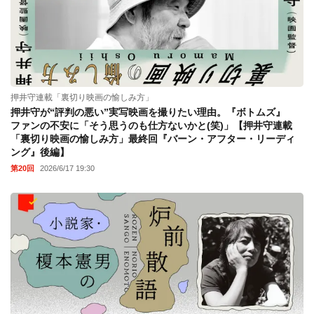
押井守連載「裏切り映画の愉しみ方」
押井守が“評判の悪い”実写映画を撮りたい理由。『ボトムズ』
ファンの不安に「そう思うのも仕方ないかと(笑)」【押井守連載
「裏切り映画の愉しみ方」最終回『バーン・アフター・リーディ
ング』後編】
第20回
2026/6/17 19:30