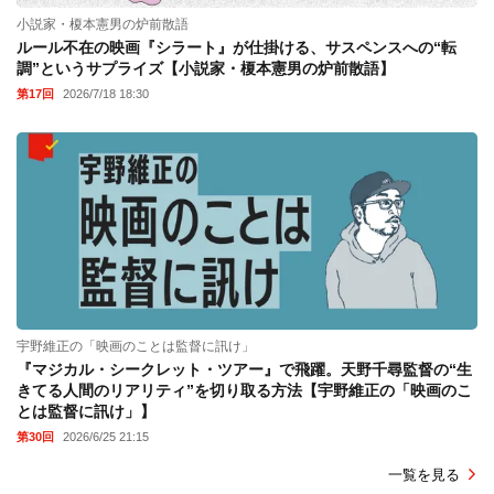
小説家・榎本憲男の炉前散語
ルール不在の映画『シラート』が仕掛ける、サスペンスへの“転
調”というサプライズ【小説家・榎本憲男の炉前散語】
第17回
2026/7/18 18:30
宇野維正の「映画のことは監督に訊け」
『マジカル・シークレット・ツアー』で飛躍。天野千尋監督の“生
きてる人間のリアリティ”を切り取る方法【宇野維正の「映画のこ
とは監督に訊け」】
第30回
2026/6/25 21:15
一覧を見る