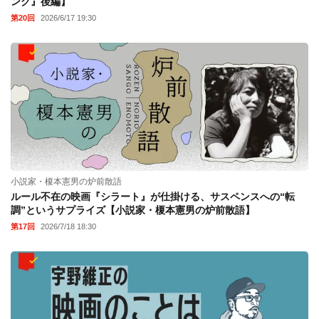
ング』後編】
第20回
2026/6/17 19:30
小説家・榎本憲男の炉前散語
ルール不在の映画『シラート』が仕掛ける、サスペンスへの“転
調”というサプライズ【小説家・榎本憲男の炉前散語】
第17回
2026/7/18 18:30