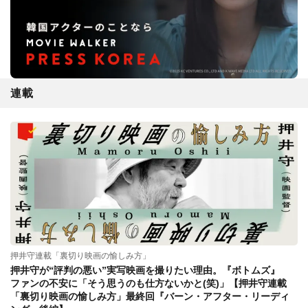
連載
押井守連載「裏切り映画の愉しみ方」
押井守が“評判の悪い”実写映画を撮りたい理由。『ボトムズ』
ファンの不安に「そう思うのも仕方ないかと(笑)」【押井守連載
「裏切り映画の愉しみ方」最終回『バーン・アフター・リーディ