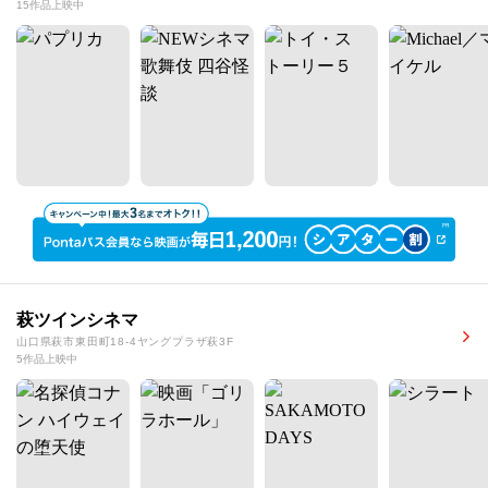
15作品上映中
萩ツインシネマ
山口県萩市東田町18-4ヤングプラザ萩3F
5作品上映中