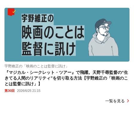
宇野維正の「映画のことは監督に訊け」
『マジカル・シークレット・ツアー』で飛躍。天野千尋監督の“生
きてる人間のリアリティ”を切り取る方法【宇野維正の「映画のこ
とは監督に訊け」】
第30回
2026/6/25 21:15
一覧を見る