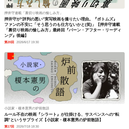
押井守連載「裏切り映画の愉しみ方」
押井守が“評判の悪い”実写映画を撮りたい理由。『ボトムズ』
ファンの不安に「そう思うのも仕方ないかと(笑)」【押井守連載
「裏切り映画の愉しみ方」最終回『バーン・アフター・リーディ
ング』後編】
第20回
2026/6/17 19:30
小説家・榎本憲男の炉前散語
ルール不在の映画『シラート』が仕掛ける、サスペンスへの“転
調”というサプライズ【小説家・榎本憲男の炉前散語】
第17回
2026/7/18 18:30