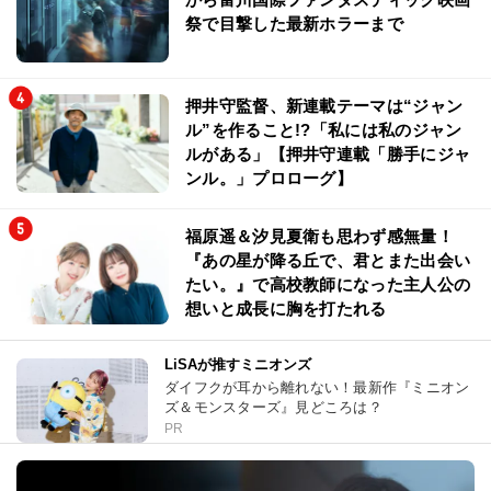
祭で目撃した最新ホラーまで
押井守監督、新連載テーマは“ジャン
ル”を作ること!?「私には私のジャン
ルがある」【押井守連載「勝手にジャ
ンル。」プロローグ】
福原遥＆汐見夏衛も思わず感無量！
『あの星が降る丘で、君とまた出会い
たい。』で高校教師になった主人公の
想いと成長に胸を打たれる
LiSAが推すミニオンズ
ダイフクが耳から離れない！最新作『ミニオン
ズ＆モンスターズ』見どころは？
PR