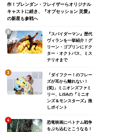
作！ブレンダン・フレイザーらオリジナル
介！グリーン・ゴ
キャストに続き、『オブセッション 災愛』
トパス、ミステリ
の新星も参戦へ
『スパイダーマン』歴代
ヴィランを一挙紹介！グ
リーン・ゴブリンにドク
ター・オクトパス、ミス
テリオまで
「ダイフクー！のフレー
ズが耳から離れない！
(笑)」ミニオンズファミ
リー、LiSAの『ミニオ
ンズ＆モンスターズ』推
しポイント
恐竜映画にベトナム戦争
をぶち込むとこうなる！