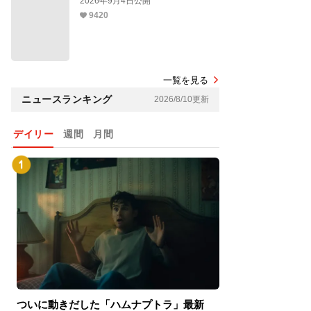
2026年9月4日公開
9420
一覧を見る
ニュースランキング
2026/8/10更新
デイリー
週間
月間
ついに動きだした「ハムナプトラ」最新
『スパイダーマン