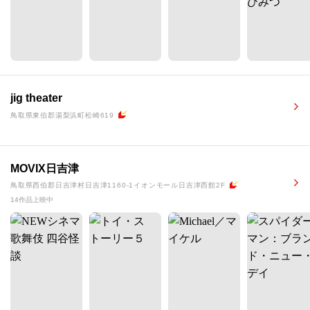
jig theater
鳥取県東伯郡湯梨浜町松崎619
MOVIX日吉津
鳥取県西伯郡日吉津村日吉津1160-1イオンモール日吉津西館2F
14作品上映中