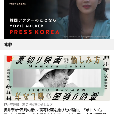
連載
押井守連載「裏切り映画の愉しみ方」
押井守が“評判の悪い”実写映画を撮りたい理由。『ボトムズ』