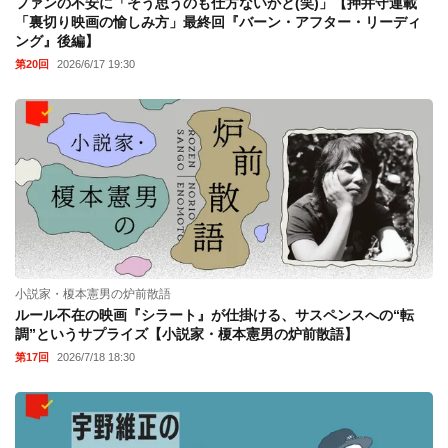
ファンの不安に「そう思うのも仕方ないかと(笑)」【押井守連載
「裏切り映画の愉しみ方」最終回『バーン・アフター・リーディ
ング』後編】
第20回
2026/6/17 19:30
小説家・榎本憲男の炉前散語
ルール不在の映画『シラート』が仕掛ける、サスペンスへの“転
調”というサプライズ【小説家・榎本憲男の炉前散語】
第17回
2026/7/18 18:30