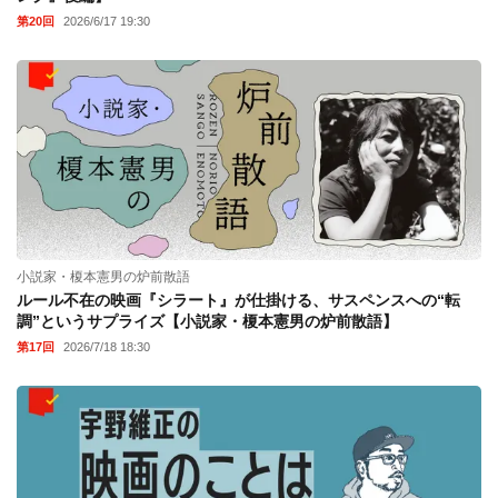
第20回
2026/6/17 19:30
小説家・榎本憲男の炉前散語
ルール不在の映画『シラート』が仕掛ける、サスペンスへの“転
調”というサプライズ【小説家・榎本憲男の炉前散語】
第17回
2026/7/18 18:30