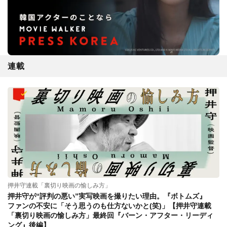
連載
押井守連載「裏切り映画の愉しみ方」
押井守が“評判の悪い”実写映画を撮りたい理由。『ボトムズ』
ファンの不安に「そう思うのも仕方ないかと(笑)」【押井守連載
「裏切り映画の愉しみ方」最終回『バーン・アフター・リーディ
ング』後編】