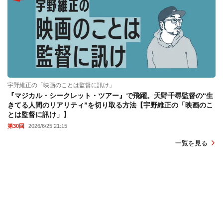
宇野維正の「映画のことは監督に訊け」
『マジカル・シークレット・ツアー』で飛躍。天野千尋監督の“生
きてる人間のリアリティ”を切り取る方法【宇野維正の「映画のこ
とは監督に訊け」】
第30回
2026/6/25 21:15
一覧を見る