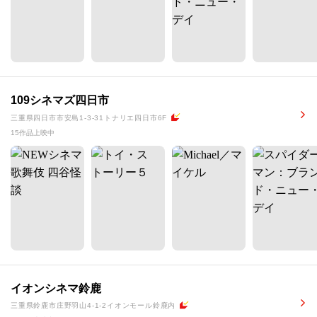
109シネマズ四日市
三重県四日市市安島1-3-31トナリエ四日市6F
15作品上映中
イオンシネマ鈴鹿
三重県鈴鹿市庄野羽山4-1-2イオンモール鈴鹿内