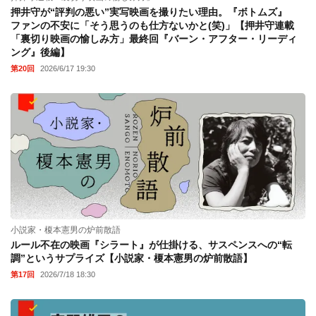
押井守が“評判の悪い”実写映画を撮りたい理由。『ボトムズ』
ファンの不安に「そう思うのも仕方ないかと(笑)」【押井守連載
「裏切り映画の愉しみ方」最終回『バーン・アフター・リーディ
ング』後編】
第20回
2026/6/17 19:30
小説家・榎本憲男の炉前散語
ルール不在の映画『シラート』が仕掛ける、サスペンスへの“転
調”というサプライズ【小説家・榎本憲男の炉前散語】
第17回
2026/7/18 18:30