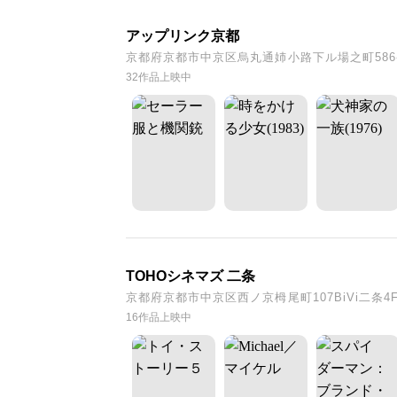
アップリンク京都
京都府京都市中京区烏丸通姉小路下ル場之町586-
32作品上映中
TOHOシネマズ 二条
京都府京都市中京区西ノ京栂尾町107BiVi二条4
16作品上映中