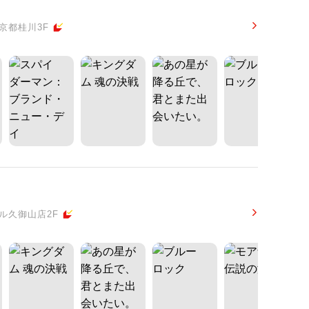
京都桂川3F
ル久御山店2F