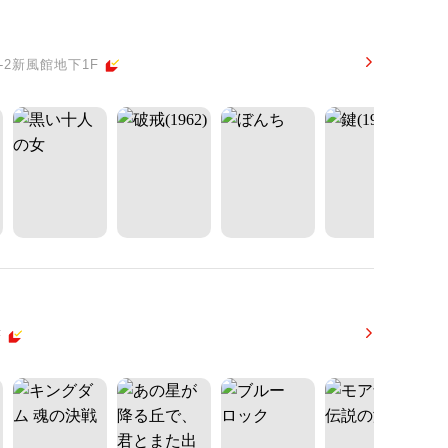
2新風館地下1F
F