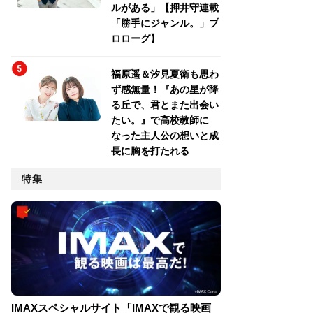
ルがある」【押井守連載
「勝手にジャンル。」プ
ロローグ】
福原遥＆汐見夏衛も思わ
ず感無量！『あの星が降
る丘で、君とまた出会い
たい。』で高校教師に
なった主人公の想いと成
長に胸を打たれる
特集
映画「今は昔、
栄養映画館の
旅」
IMAXスペシャルサイト「IMAXで観る映画