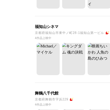
福知山シネマ
京都府福知山市東中ノ町28-1福知山第一ビル
4作品上映中
舞鶴八千代館
京都府舞鶴市字浜229
4作品上映中