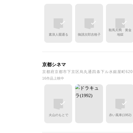
鞍馬天狗 黄金
素浪人罷通る
御誂次郎吉格子
地獄
京都シネマ
京都府京都市下京区烏丸通四条下ル水銀屋町620 CO
16作品上映中
火山のもとで
赤い風車(1952)