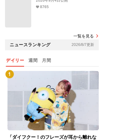
2026年9月4日公開
8765
見えない空の下
一覧を見る
で
ニュースランキング
2026/8/7更新
デイリー
週間
月間
「ダイフクー！のフレーズが耳から離れな
『スパイダーマン