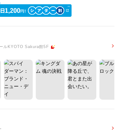
YOTO Sakura館5F
ー