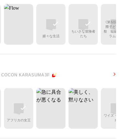
《第32回京都国
際子ども映画
ちいさな冒険者
祭 短編プログ
嬉々な生活
たち
ラム集》
CON KARASUMA3F
ワイズ・ブラッ
アフリカの女王
ド