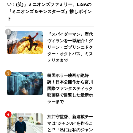
い！(笑)」ミニオンズファミリー、LiSAの
介！グリーン・ゴ
『ミニオンズ＆モンスターズ』推しポイン
トパス、ミステリ
ト
『スパイダーマン』歴代
ヴィランを一挙紹介！グ
リーン・ゴブリンにドク
ター・オクトパス、ミス
テリオまで
韓国ホラー映画が絶好
調！日本公開作から富川
国際ファンタスティック
映画祭で目撃した最新ホ
ラーまで
押井守監督、新連載テー
マは“ジャンル”を作るこ
と!?「私には私のジャン