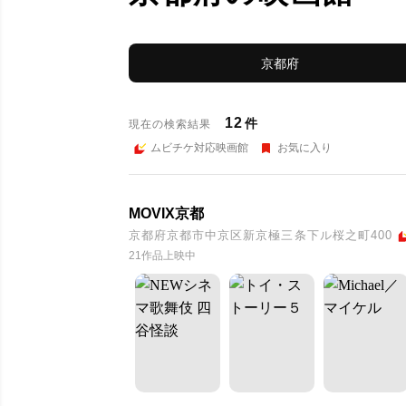
京都府
12
件
現在の検索結果
ムビチケ対応映画館
お気に入り
MOVIX京都
京都府京都市中京区新京極三条下ル桜之町400
21作品上映中