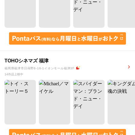
TOHOシネマズ 福津
福岡県福津市日蒔野6-16-1イオンモール福津3F
14作品上映中