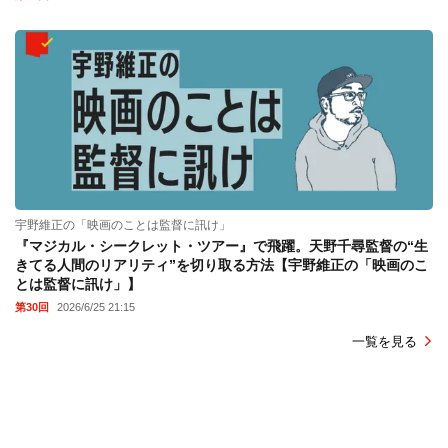
宇野維正の「映画のことは監督に訊け」
『マジカル・シークレット・ツアー』で飛躍。天野千尋監督の“生
きてる人間のリアリティ”を切り取る方法【宇野維正の「映画のこ
とは監督に訊け」】
第30回
2026/6/25 21:15
一覧を見る