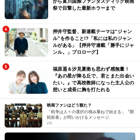
から富川国際ファンタスティック映画
祭で目撃した最新ホラーまで
押井守監督、新連載テーマは“ジャン
ル”を作ること!?「私には私のジャン
ルがある」【押井守連載「勝手にジャ
ンル。」プロローグ】
福原遥＆汐見夏衛も思わず感無量！
『あの星が降る丘で、君とまた出会い
たい。』で高校教師になった主人公の
想いと成長に胸を打たれる
映画ファンはどう観た？
「戦争は人々の選択の積み重ねで始まる」『開
戦前夜』が問いかけるメッセージ
PR