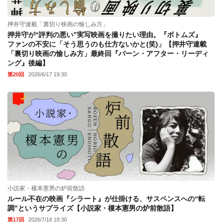
押井守連載「裏切り映画の愉しみ方」
押井守が“評判の悪い”実写映画を撮りたい理由。『ボトムズ』
ファンの不安に「そう思うのも仕方ないかと(笑)」【押井守連載
「裏切り映画の愉しみ方」最終回『バーン・アフター・リーディ
ング』後編】
第20回
2026/6/17 19:30
小説家・榎本憲男の炉前散語
ルール不在の映画『シラート』が仕掛ける、サスペンスへの“転
調”というサプライズ【小説家・榎本憲男の炉前散語】
第17回
2026/7/18 18:30