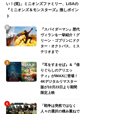
い！(笑)」ミニオンズファミリー、LiSAの
介！グリーン・ゴ
『ミニオンズ＆モンスターズ』推しポイン
トパス、ミステリ
ト
『スパイダーマン』歴代
ヴィランを一挙紹介！グ
リーン・ゴブリンにドク
ター・オクトパス、ミス
テリオまで
『耳をすませば』＆『借
りぐらしのアリエッ
ティ』がIMAXに登場！
4Kデジタルリマスター
版が10月23日より期間
限定上映
「戦争は突然ではなく
人々の選択の積み重ねで