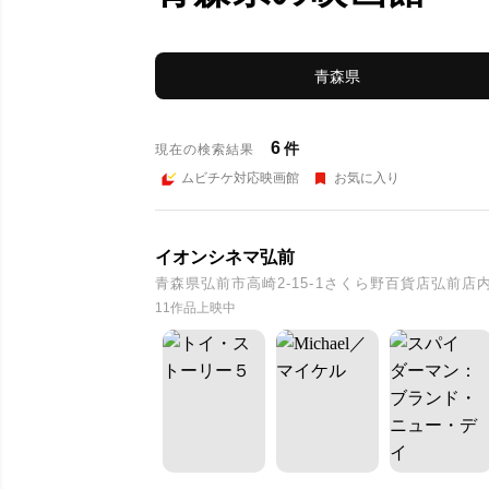
青森県
6
件
現在の検索結果
ムビチケ対応映画館
お気に入り
イオンシネマ弘前
青森県弘前市高崎2-15-1さくら野百貨店弘前店
11作品上映中