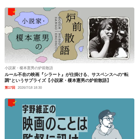
小説家・榎本憲男の炉前散語
ルール不在の映画『シラート』が仕掛ける、サスペンスへの“転
調”というサプライズ【小説家・榎本憲男の炉前散語】
第17回
2026/7/18 18:30