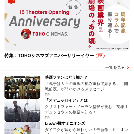
特集：TOHOシネマズアニバーサリーイヤー
PR
一覧を見る
映画ファンはどう観た？
「戦争は人々の選択の積み重ねで始まる」『開
戦前夜』が問いかけるメッセージ
PR
「オデュッセイア」とは
クリストファー・ノーラン監督が挑む、英雄オ
デュッセウスの物語を知る！
PR
LiSAが推すミニオンズ
ダイフクが耳から離れない！最新作『ミニオン