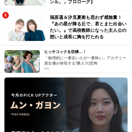
ンル。」プロローグ】
福原遥＆汐見夏衛も思わず感無量！
『あの星が降る丘で、君とまた出会い
たい。』で高校教師になった主人公の
想いと成長に胸を打たれる
ヒッチコックを彷彿…！
「物理的に一番近い人が一番怖い」アカデミー
賞女優が体現する“隣人”の恐怖
PR