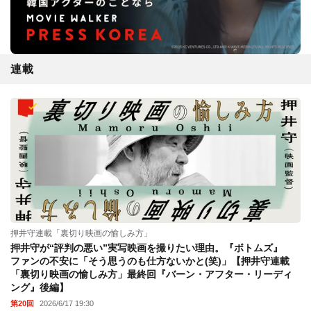
連載
押井守連載「裏切り映画の愉しみ方」
押井守が“評判の悪い”実写映画を撮りたい理由。『ボトムズ』
ファンの不安に「そう思うのも仕方ないかと(笑)」【押井守連載
「裏切り映画の愉しみ方」最終回『バーン・アフター・リーディ
ング』後編】
第20回
2026/6/17 19:30