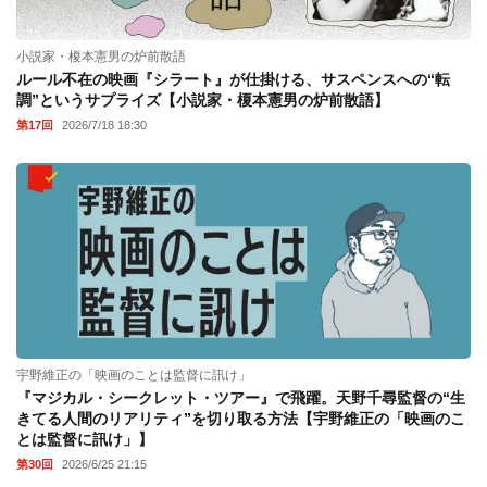
小説家・榎本憲男の炉前散語
ルール不在の映画『シラート』が仕掛ける、サスペンスへの“転
調”というサプライズ【小説家・榎本憲男の炉前散語】
第17回
2026/7/18 18:30
宇野維正の「映画のことは監督に訊け」
『マジカル・シークレット・ツアー』で飛躍。天野千尋監督の“生
きてる人間のリアリティ”を切り取る方法【宇野維正の「映画のこ
とは監督に訊け」】
第30回
2026/6/25 21:15