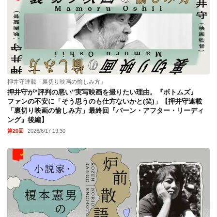
押井守連載「裏切り映画の愉しみ方」
押井守が“評判の悪い”実写映画を撮りたい理由。『ボトムズ』
ファンの不安に「そう思うのも仕方ないかと(笑)」【押井守連載
「裏切り映画の愉しみ方」最終回『バーン・アフター・リーディ
ング』後編】
第20回
2026/6/17 19:30