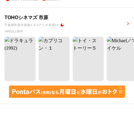
TOHOシネマズ 市原
千葉県市原市更級4-3-2アリオ市原2F
18作品上映中