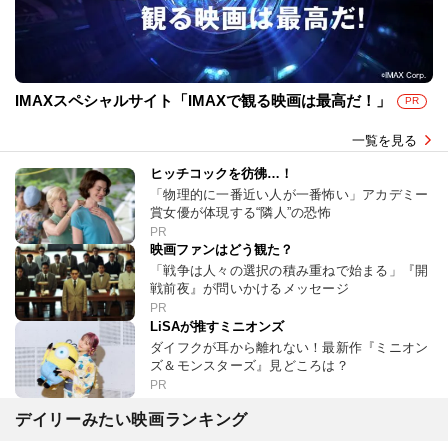
IMAXスペシャルサイト「IMAXで観る映画は最高だ！」
PR
一覧を見る
ヒッチコックを彷彿…！
「物理的に一番近い人が一番怖い」アカデミー
賞女優が体現する“隣人”の恐怖
PR
映画ファンはどう観た？
「戦争は人々の選択の積み重ねで始まる」『開
戦前夜』が問いかけるメッセージ
PR
LiSAが推すミニオンズ
ダイフクが耳から離れない！最新作『ミニオン
ズ＆モンスターズ』見どころは？
PR
デイリーみたい映画ランキング