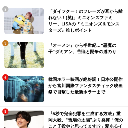
「ダイフクー！のフレーズが耳から離
れない！(笑)」ミニオンズファミ
リー、LiSAの『ミニオンズ＆モンス
ターズ』推しポイント
『オーメン』から半世紀…“悪魔の
子”ダミアン、苦悩と闘争の道のり
韓国ホラー映画が絶好調！日本公開作
から富川国際ファンタスティック映画
祭で目撃した最新ホラーまで
『5秒で完全犯罪を生成する方法』重
岡大毅、“現場の太陽”ぶり発揮「俺の
こと子役やと思ってます!?」愛あるイ