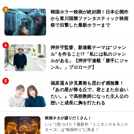
韓国ホラー映画が絶好調！日本公開作
から富川国際ファンタスティック映画
祭で目撃した最新ホラーまで
押井守監督、新連載テーマは“ジャン
ル”を作ること!?「私には私のジャン
ルがある」【押井守連載「勝手にジャ
ンル。」プロローグ】
福原遥＆汐見夏衛も思わず感無量！
『あの星が降る丘で、君とまた出会い
たい。』で高校教師になった主人公の
想いと成長に胸を打たれる
映画ネタが盛りだくさん！
いくつ見つけた？最新作『ミニオンズ＆モンス
ターズ』は“映画作り”に奔走！