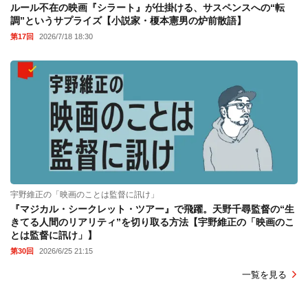
ルール不在の映画『シラート』が仕掛ける、サスペンスへの“転
調”というサプライズ【小説家・榎本憲男の炉前散語】
第17回
2026/7/18 18:30
宇野維正の「映画のことは監督に訊け」
『マジカル・シークレット・ツアー』で飛躍。天野千尋監督の“生
きてる人間のリアリティ”を切り取る方法【宇野維正の「映画のこ
とは監督に訊け」】
第30回
2026/6/25 21:15
一覧を見る