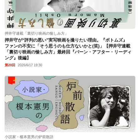
押井守連載「裏切り映画の愉しみ方」
押井守が“評判の悪い”実写映画を撮りたい理由。『ボトムズ』
ファンの不安に「そう思うのも仕方ないかと(笑)」【押井守連載
「裏切り映画の愉しみ方」最終回『バーン・アフター・リーディ
ング』後編】
第20回
2026/6/17 19:30
小説家・榎本憲男の炉前散語