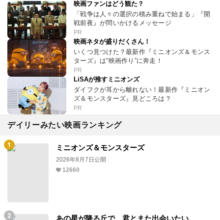
映画ファンはどう観た？
「戦争は人々の選択の積み重ねで始まる」『開
戦前夜』が問いかけるメッセージ
PR
映画ネタが盛りだくさん！
いくつ見つけた？最新作『ミニオンズ＆モンス
ターズ』は“映画作り”に奔走！
PR
LiSAが推すミニオンズ
ダイフクが耳から離れない！最新作『ミニオン
ズ＆モンスターズ』見どころは？
PR
デイリーみたい映画ランキング
ミニオンズ＆モンスターズ
2026年8月7日公開
12660
あの星が降る丘で、君とまた出会いたい。