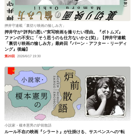
押井守連載「裏切り映画の愉しみ方」
押井守が“評判の悪い”実写映画を撮りたい理由。『ボトムズ』
ファンの不安に「そう思うのも仕方ないかと(笑)」【押井守連載
「裏切り映画の愉しみ方」最終回『バーン・アフター・リーディ
ング』後編】
第20回
2026/6/17 19:30
小説家・榎本憲男の炉前散語
ルール不在の映画『シラート』が仕掛ける、サスペンスへの“転