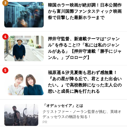
韓国ホラー映画が絶好調！日本公開作
から富川国際ファンタスティック映画
祭で目撃した最新ホラーまで
押井守監督、新連載テーマは“ジャン
ル”を作ること!?「私には私のジャン
ルがある」【押井守連載「勝手にジャ
ンル。」プロローグ】
福原遥＆汐見夏衛も思わず感無量！
『あの星が降る丘で、君とまた出会い
たい。』で高校教師になった主人公の
想いと成長に胸を打たれる
「オデュッセイア」とは
クリストファー・ノーラン監督が挑む、英雄オ
デュッセウスの物語を知る！
PR