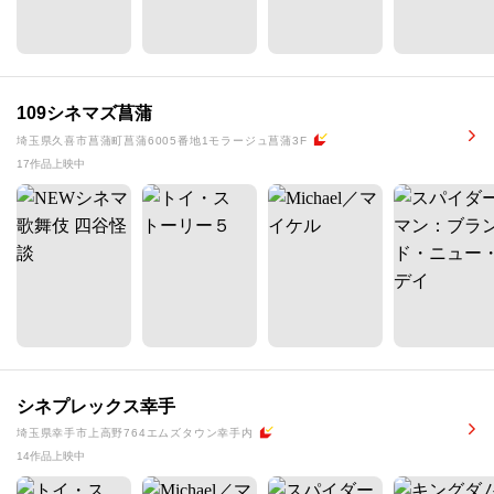
109シネマズ菖蒲
埼玉県久喜市菖蒲町菖蒲6005番地1モラージュ菖蒲3F
17作品上映中
シネプレックス幸手
埼玉県幸手市上高野764エムズタウン幸手内
14作品上映中