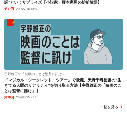
調”というサプライズ【小説家・榎本憲男の炉前散語】
第17回
2026/7/18 18:30
宇野維正の「映画のことは監督に訊け」
『マジカル・シークレット・ツアー』で飛躍。天野千尋監督の“生
きてる人間のリアリティ”を切り取る方法【宇野維正の「映画のこ
とは監督に訊け」】
第30回
2026/6/25 21:15
一覧を見る