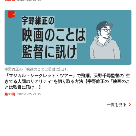
宇野維正の「映画のことは監督に訊け」
『マジカル・シークレット・ツアー』で飛躍。天野千尋監督の“生
きてる人間のリアリティ”を切り取る方法【宇野維正の「映画のこ
とは監督に訊け」】
第30回
2026/6/25 21:15
一覧を見る