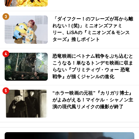
「ダイフクー！のフレーズが耳から離
れない！(笑)」ミニオンズファミ
リー、LiSAの『ミニオンズ＆モンス
ターズ』推しポイント
恐竜映画にベトナム戦争をぶち込むと
こうなる！単なるトンデモ映画に収ま
らない『プリミティヴ・ウォー 恐竜
戦争』が描くジャンルの進化
“ホラー映画の元祖”『カリガリ博士』
がよみがえる！マイケル・シャノン主
演の現代風リメイクの撮影が終了