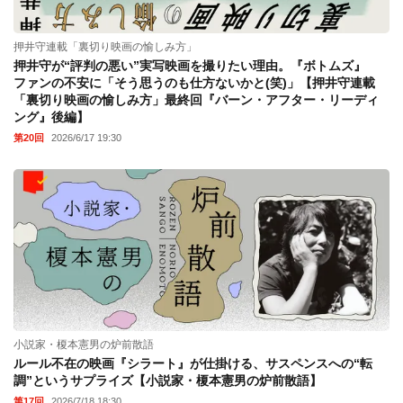
押井守連載「裏切り映画の愉しみ方」
押井守が“評判の悪い”実写映画を撮りたい理由。『ボトムズ』
ファンの不安に「そう思うのも仕方ないかと(笑)」【押井守連載
「裏切り映画の愉しみ方」最終回『バーン・アフター・リーディ
ング』後編】
第20回
2026/6/17 19:30
小説家・榎本憲男の炉前散語
ルール不在の映画『シラート』が仕掛ける、サスペンスへの“転
調”というサプライズ【小説家・榎本憲男の炉前散語】
第17回
2026/7/18 18:30