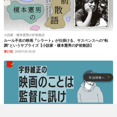
小説家・榎本憲男の炉前散語
ルール不在の映画『シラート』が仕掛ける、サスペンスへの“転
調”というサプライズ【小説家・榎本憲男の炉前散語】
第17回
2026/7/18 18:30
作品情報へ
宇野維正の「映画のことは監督に訊け」