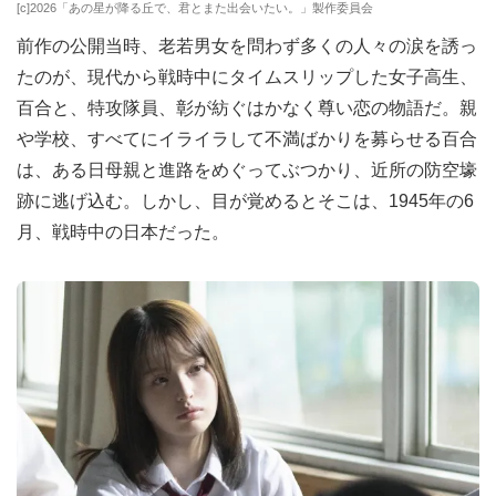
[c]2026「あの星が降る丘で、君とまた出会いたい。」製作委員会
前作の公開当時、老若男女を問わず多くの人々の涙を誘っ
たのが、現代から戦時中にタイムスリップした女子高生、
百合と、特攻隊員、彰が紡ぐはかなく尊い恋の物語だ。親
や学校、すべてにイライラして不満ばかりを募らせる百合
は、ある日母親と進路をめぐってぶつかり、近所の防空壕
跡に逃げ込む。しかし、目が覚めるとそこは、1945年の6
月、戦時中の日本だった。