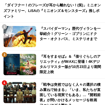
「ダイフクー！のフレーズが耳から離れない！(笑)」ミニオン
ズファミリー、LiSAの『ミニオンズ＆モンスターズ』推しポ
イント
『スパイダーマン』歴代ヴィランを一
挙紹介！グリーン・ゴブリンにドク
ター・オクトパス、ミステリオまで
『耳をすませば』＆『借りぐらしのア
リエッティ』がIMAXに登場！4Kデジ
タルリマスター版が10月23日より期間
限定上映
「戦争は突然ではなく人々の選択の積
み重ねで始まる」「いま、私たちが直
面している現実でもある」…『開戦前
夜』が問いかけるメッセージを映画