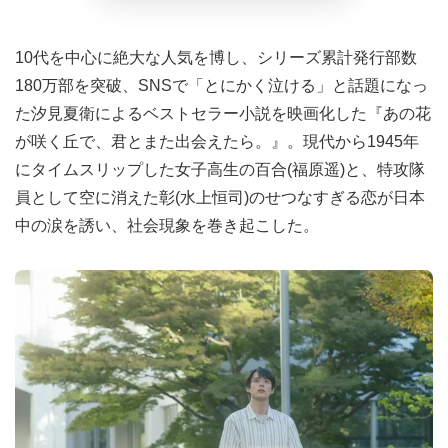
10代を中心に絶大な人気を博し、シリーズ累計発行部数
180万部を突破、SNSで「とにかく泣ける」と話題になっ
た汐見夏衛によるベストセラー小説を映画化した『あの花
が咲く丘で、君とまた出会えたら。』。現代から1945年
にタイムスリップした女子高生の百合(福原遥)と、特攻隊
員として空に消えた彰(水上恒司)のせつなすぎる恋が日本
中の涙を誘い、社会現象を巻き起こした。