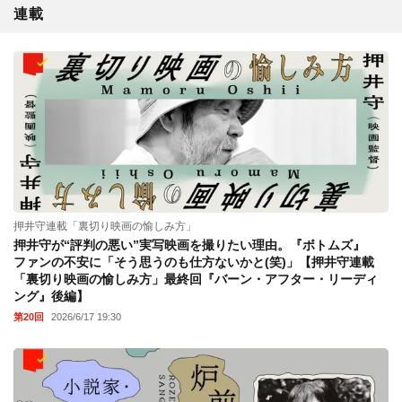
連載
押井守連載「裏切り映画の愉しみ方」
押井守が“評判の悪い”実写映画を撮りたい理由。『ボトムズ』
ファンの不安に「そう思うのも仕方ないかと(笑)」【押井守連載
「裏切り映画の愉しみ方」最終回『バーン・アフター・リーディ
ング』後編】
第20回
2026/6/17 19:30