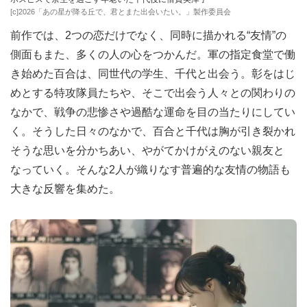
[c]2026「あの星が降る丘で、君とまた出会いたい。」製作委員会
前作では、2つの恋だけでなく、同時に描かれる“友情”の
側面もまた、多くの人の心をつかんだ。軍の指定食堂で働
き始めた百合は、同世代の学生、千代と出会う。彰をはじ
めとする特攻隊員たちや、そこで出会う人々との関わりの
なかで、戦争の悲惨さや過酷な運命を目の当たりにしてい
く。そうした日々のなかで、百合と千代は胸が引き裂かれ
そうな思いを分かちあい、やがてかけがえのない親友と
なっていく。そんな2人が織りなす普遍的な友情の物語も
大きな反響を集めた。