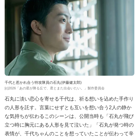
千代と惹かれ合う特攻隊員の石丸(伊藤健太郎)
[c]2026「あの星が降る丘で、君とまた出会いたい。」製作委員会
石丸に淡い恋心を寄せる千代は、祈る想いを込めた手作り
の人形を託す。言葉にせずとも互いを想い合う2人の静か
な気持ちが伝わるこのシーンは、公開当時も「石丸が飛び
立つ時に胸元にある人形を見て泣いた」「石丸が発つ時の
表情が、千代ちゃんのことを想っていたことが伝わって辛