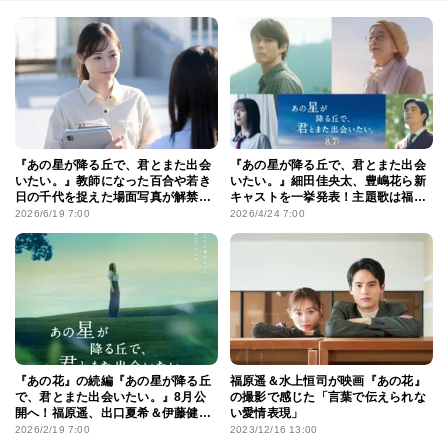
『あの星が降る丘で、君とまた出会
『あの星が降る丘で、君とまた出会
いたい。』教師になった百合や若き
いたい。』細田佳央太、豊嶋花ら新
日の千代を捉えた場面写真が解禁！
キャストを一挙発表！主題歌は福山
最新予告も到着
雅治が続投
2026/6/19 7:00
2026/4/24 7:00
『あの花』の続編『あの星が降る丘
福原遥＆水上恒司が映画『あの花』
で、君とまた出会いたい。』8月公
の撮影で感じた「言葉で伝えられな
開へ！福原遥、出口夏希＆伊藤健太
い愛情表現」
郎続投決定
2026/2/19 7:00
2023/12/16 13:00