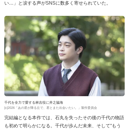
い…」と涙する声がSNSに数多く寄せられていた。
千代を全力で愛する林吉役に井之脇海
[c]2026「あの星が降る丘で、君とまた出会いたい。」製作委員会
完結編となる本作では、石丸を失ったその後の千代の物語
も初めて明らかになる。千代が歩んだ未来、そして“もう