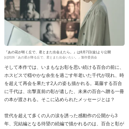
『あの花が咲く丘で、君とまた出会えたら。』は8月7日(金)より公開
[c]2026「あの星が降る丘で、君とまた出会いたい。」製作委員会
そして本作では、いまもなお彰を思い続ける百合の前に、
ホスピスで穏やかな余生を過ごす年老いた千代が現れ、時
を超えて再会を果たす2人の姿も描かれる。葛藤する百合
に千代は、出撃直前の彰が遺した、未来の百合へ贈る一冊
の本が渡される。そこに込められたメッセージとは？
世代を超えて多くの人の涙を誘った感動作の公開から3
年、完結編となる待望の続編で描かれるのは、百合と彰が