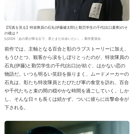
【写真を見る】特攻隊員の石丸(伊藤健太郎)と勤労学生の千代(出口夏希)のそ
の後は？
[c]2026「あの星が降る丘で、君とまた出会いたい。」製作委員会
前作では、主軸となる百合と彰のラブストーリーに加え、
もうひとつ、観客から涙をしぼりとったのが、特攻隊員の
石丸(伊藤)と勤労学生の千代(出口)が紡ぐ、はかない恋の
物語だ。いつも明るい笑顔を振りまく、ムードメーカーの
石丸は、彰たち特攻隊員とたびたび軍の食堂を訪れ、百合
や千代たちと束の間の穏やかな時間を過ごしていく。しか
し、そんな日々も長くは続かず、ついに彼らに出撃命令が
下される。