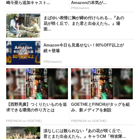
崎斗亜ら追加キャスト...
Amazonの本気が...
PR(Amazon)
まばゆい表情に胸が締め付けられる…『あの
花が咲く丘で、また君と出会えたら。』場
面...
Amazon今日も見逃せない！80%OFF以上が
続々登場
PR(Amazon)
【西野亮廣】つくりたいものを追
GOETHEとFINCHIがタッグを組
求できる環境の作り方とは
み、新メディアを創設
PR(FINCHI on GOETHE)
PR(FINCHI on GOETHE)
涙なしには観られない『あの花が咲く丘で、
君とまた出会えたら。』キャラCM「特攻隊...