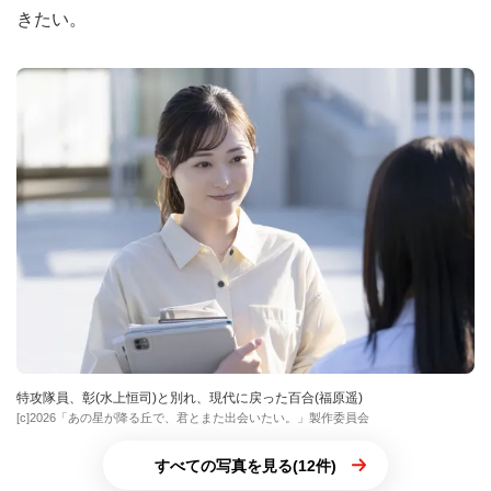
きたい。
特攻隊員、彰(水上恒司)と別れ、現代に戻った百合(福原遥)
[c]2026「あの星が降る丘で、君とまた出会いたい。」製作委員会
すべての写真を見る(12件)