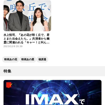
水上恒司、『あの花が咲く丘で、君
とまた出会えたら。』共演者から幽
霊に間違われる「キャー！と叫ん
だ」
2023/12/8 20:39
映画あの花
映画あの星
福原遥
特集