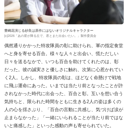
豊嶋花演じる紗良は原作にはないオリジナルキャラクター
[c]2026「あの星が降る丘で、君とまた出会いたい。」製作委員会
偶然通りかかった特攻隊員の彰に助けられ、軍の指定食堂
へと身を寄せる百合。様々な人々と出会い、慌ただしい
日々を送るなかで、いつも百合を助けてくれたのは、彰
だった。彼の誠実さと優しさに触れ、次第に心惹かれてい
く2人。しかし、特攻隊員の彰は、ほどなく命懸けで戦地
に飛ぶ運命にあった。いまでは当たり前となったことが許
されなかった時代に出会った、百合と彰。互いを想い合う
気持ちと、限られた時間をともに生きる2人の姿は多くの
人の心を揺さぶり、「百合の言動に共感し、気づけば涙が
止まらなかった」「一緒にいられることが当たり前ではな
いと痛感した」といった感動の声も寄せられていた。