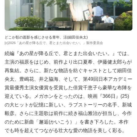
どこか彰の面影を感じさせる青年、涼(細田佳央太)
[c]2026「あの星が降る丘で、君とまた出会いたい。」製作委員会
続編『あの星が降る丘で、君とまた出会いたい。』では、
主演の福原をはじめ、前作より出口夏希、伊藤健太郎らが
再集結。さらに、新たな物語を紡ぐキャストとして細田佳
央太、豊嶋花、井之脇海、そして、第49回日本アカデミー
賞最優秀主演女優賞を受賞した倍賞千恵子ら豪華な布陣を
迎えている。メガホンをとったのは、映画『366日』(25)
の大ヒットが記憶に新しい、ラブストーリーの名手、新城
毅彦。さらに主題歌は前作に続き福山雅治が担当し、今作
のために新曲「邂逅(かいこう）」を書き下ろした。本作
でも時を超えてつながる壮大な愛の物語を美しく彩る。