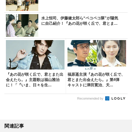
水上恒司、伊藤健太郎ら“ペコペコ隊”が陽気
に自己紹介！『あの花が咲く丘で、君とま...
『あの花が咲く丘で、君とまた出
福原遥主演『あの花が咲く丘で、
会えたら。』主題歌は福山雅治
君とまた出会えたら。』第4弾
に！「『いま、日々を生...
キャストに津田寛治、天...
Recommended by
関連記事