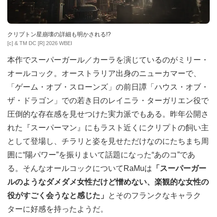
クリプトン星崩壊の詳細も明かされる!?
[c] & TM DC [R] 2026 WBEI
本作でスーパーガール／カーラを演じているのがミリー・
オールコック。オーストラリア出身のニューカマーで、
「ゲーム・オブ・スローンズ」の前日譚「ハウス・オブ・
ザ・ドラゴン」での若き日のレイニラ・ターガリエン役で
圧倒的な存在感を見せつけた実力派でもある。昨年公開さ
れた『スーパーマン』にもラスト近くにクリプトの飼い主
として登場し、チラリと姿を見せただけなのにたちまち周
囲に“陽パワー”を振りまいて話題になった“あのコ”であ
る。そんなオールコックについてRaMuは
「スーパーガー
ルのようなダメダメ女性だけど憎めない、楽観的な女性の
役がすごく会うなと感じた」
とそのフランクなキャラク
ターに好感を持ったようだ。