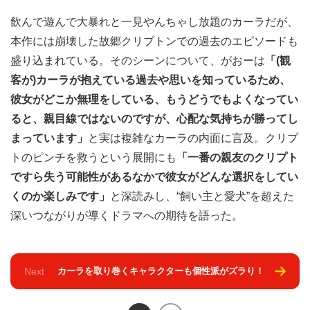
飲んで遊んで大暴れと一見やんちゃし放題のカーラだが、
本作には崩壊した故郷クリプトンでの過去のエピソードも
盛り込まれている。そのシーンについて、がおーは
「(観
客が)カーラが抱えている過去や思いを知っているため、
彼女がどこか無理をしている、もうどうでもよくなってい
ると、親目線ではないのですが、心配な気持ちが勝ってし
まっています」
と実は複雑なカーラの内面に言及。クリプ
トのピンチを救うという展開にも
「一番の親友のクリプト
ですら失う可能性があるなかで彼女がどんな選択をしてい
くのか楽しみです」
と深読みし、“飼い主と愛犬”を超えた
深いつながりが導くドラマへの期待を語った。
Next
カーラを取り巻くキャラクターも個性派がズラり！