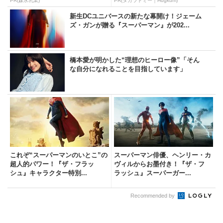
PR(森永乳業)
PR(タカラトミー｜Hugkum)
新生DCユニバースの新たな幕開け！ジェーム
ズ・ガンが贈る『スーパーマン』が202...
橋本愛が明かした“理想のヒーロー像”「そん
な自分になれることを目指しています」
これぞ“スーパーマンのいとこ”の
スーパーマン俳優、ヘンリー・カ
超人的パワー！『ザ・フラッ
ヴィルからお墨付き！『ザ・フ
シュ』キャラクター特別...
ラッシュ』スーパーガー...
Recommended by