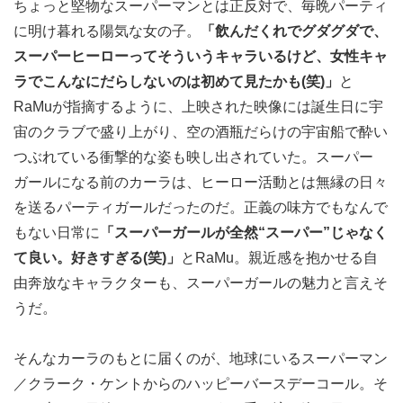
ちょっと堅物なスーパーマンとは正反対で、毎晩パーティ
に明け暮れる陽気な女の子。
「飲んだくれでグダグダで、
スーパーヒーローってそういうキャラいるけど、女性キャ
ラでこんなにだらしないのは初めて見たかも(笑)」
と
RaMuが指摘するように、上映された映像には誕生日に宇
宙のクラブで盛り上がり、空の酒瓶だらけの宇宙船で酔い
つぶれている衝撃的な姿も映し出されていた。スーパー
ガールになる前のカーラは、ヒーロー活動とは無縁の日々
を送るパーティガールだったのだ。正義の味方でもなんで
もない日常に
「スーパーガールが全然“スーパー”じゃなく
て良い。好きすぎる(笑)」
とRaMu。親近感を抱かせる自
由奔放なキャラクターも、スーパーガールの魅力と言えそ
うだ。
そんなカーラのもとに届くのが、地球にいるスーパーマン
／クラーク・ケントからのハッピーバースデーコール。そ