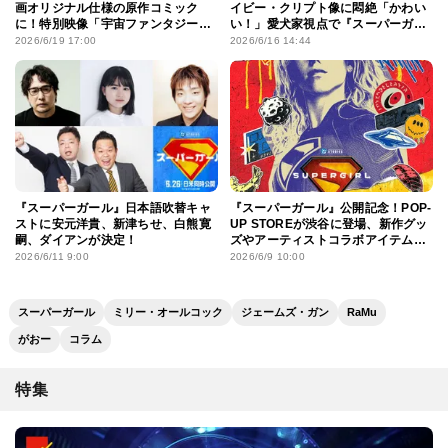
画オリジナル仕様の原作コミック
イビー・クリプト像に悶絶「かわい
に！特別映像「宇宙ファンタジー
い！」愛犬家視点で『スーパーガー
編」も
ル』への期待語る
2026/6/19 17:00
2026/6/16 14:44
『スーパーガール』日本語吹替キャ
『スーパーガール』公開記念！POP-
ストに安元洋貴、新津ちせ、白熊寛
UP STOREが渋谷に登場、新作グッ
嗣、ダイアンが決定！
ズやアーティストコラボアイテムの
先行販売も
2026/6/11 9:00
2026/6/9 10:00
スーパーガール
ミリー・オールコック
ジェームズ・ガン
RaMu
がおー
コラム
特集