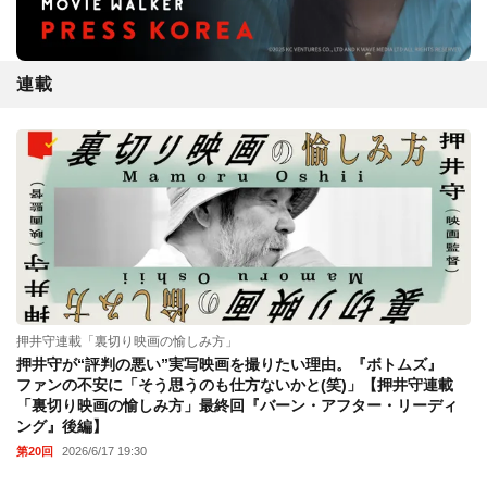
連載
押井守連載「裏切り映画の愉しみ方」
押井守が“評判の悪い”実写映画を撮りたい理由。『ボトムズ』
ファンの不安に「そう思うのも仕方ないかと(笑)」【押井守連載
「裏切り映画の愉しみ方」最終回『バーン・アフター・リーディ
ング』後編】
第20回
2026/6/17 19:30