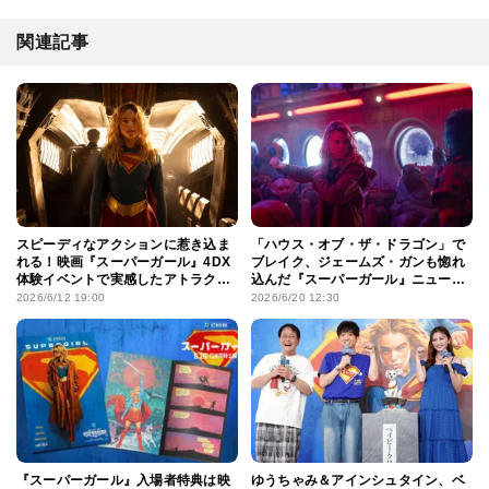
関連記事
スピーディなアクションに惹き込ま
「ハウス・オブ・ザ・ドラゴン」で
れる！映画『スーパーガール』4DX
ブレイク、ジェームズ・ガンも惚れ
体験イベントで実感したアトラク
込んだ『スーパーガール』ニューヒ
ション感覚で楽しめるポイント
ロイン、ミリー・オールコックに注
2026/6/12 19:00
2026/6/20 12:30
目！
『スーパーガール』入場者特典は映
ゆうちゃみ＆アインシュタイン、ベ