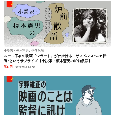
小説家・榎本憲男の炉前散語
ルール不在の映画『シラート』が仕掛ける、サスペンスへの“転
調”というサプライズ【小説家・榎本憲男の炉前散語】
第17回
2026/7/18 18:30