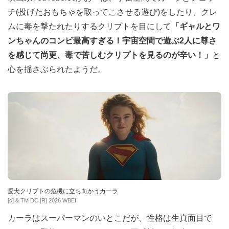
チ(投げたおもちゃを取ってこさせる遊び)をしたり、クレ
ムに毒を撃たれたりするクリプトを目にして
「ギャルとワ
ンちゃんのコンビ最高すぎる！宇宙空間で遊ぶ2人に尊さ
を感じて尚更、毒で苦しむクリプトを見るのが辛い！」
と
心を揺さぶられたようだ。
愛犬クリプトの危機に立ち向かうカーラ
[c] & TM DC [R] 2026 WBEI
カーラはスーパーマンのいとこだが、性格は生真面目で