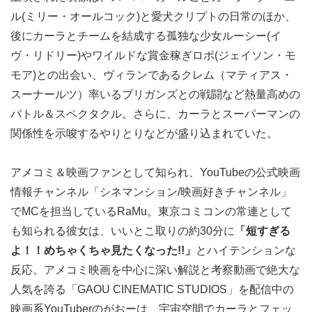
ル(ミリー・オールコック)と愛犬クリプトの日常のほか、
後にカーラとチームを結成する孤独な少女ルーシー(イ
ヴ・リドリー)やワイルドな賞金稼ぎロボ(ジェイソン・モ
モア)との出会い、ヴィランであるクレム（マティアス・
スーナールツ）率いるブリガンズとの戦闘など熱量高めの
バトル＆スペクタクル。さらに、カーラとスーパーマンの
関係性を示唆するやりとりなどが盛り込まれていた。
アメコミ＆映画ファンとして知られ、YouTubeの公式映画
情報チャンネル「シネマンション/映画好きチャンネル」
でMCを担当しているRaMu。東京コミコンの常連として
も知られる彼女は、いいとこ取りの約30分に
「短すぎる
よ！！めちゃくちゃ見たくなった!!」
とハイテンションな
反応。アメコミ映画を中心に深い解説と考察動画で絶大な
人気を誇る「GAOU CINEMATIC STUDIOS」を配信中の
映画系YouTuberのがおーは、宇宙空間でカーラとフェッ