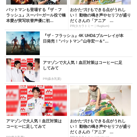
バットマンも登場する『ザ・フ
おかたづけもできる点がうれし
ラッシュ』スーパーガール役で橋
い！ 動物の鳴き声やセリフが盛り
本愛が実写吹替声優に初...
だくさんの「アニア ...
PR(タカラトミー｜Hugkum)
『ザ・フラッシュ』4K UHD&ブルーレイが本
日発売！“バットマン”山寺宏一＆“...
アマゾンで大人気！血圧対策はコーヒーに足
してみて
PR(森永乳業)
アマゾンで大人気！血圧対策は
おかたづけもできる点がうれし
コーヒーに足してみて
い！ 動物の鳴き声やセリフが盛り
だくさんの「アニア ...