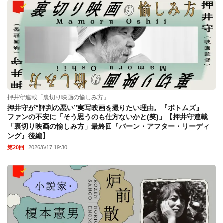
押井守連載「裏切り映画の愉しみ方」
押井守が“評判の悪い”実写映画を撮りたい理由。『ボトムズ』
ファンの不安に「そう思うのも仕方ないかと(笑)」【押井守連載
「裏切り映画の愉しみ方」最終回『バーン・アフター・リーディ
ング』後編】
第20回
2026/6/17 19:30