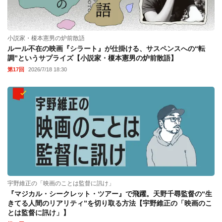
小説家・榎本憲男の炉前散語
ルール不在の映画『シラート』が仕掛ける、サスペンスへの“転
調”というサプライズ【小説家・榎本憲男の炉前散語】
第17回
2026/7/18 18:30
宇野維正の「映画のことは監督に訊け」
『マジカル・シークレット・ツアー』で飛躍。天野千尋監督の“生
きてる人間のリアリティ”を切り取る方法【宇野維正の「映画のこ
とは監督に訊け」】