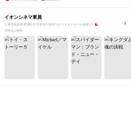
イオンシネマ東員
三重県員弁郡東員町大字長深字築田510-1イオンモール東員3F
15作品上映中