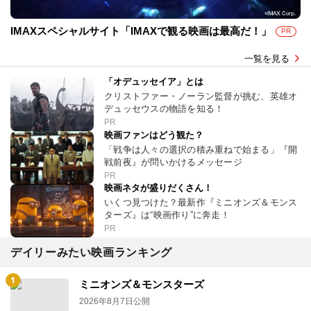
IMAXスペシャルサイト「IMAXで観る映画は最高だ！」
PR
一覧を見る
「オデュッセイア」とは
クリストファー・ノーラン監督が挑む、英雄オ
デュッセウスの物語を知る！
PR
映画ファンはどう観た？
「戦争は人々の選択の積み重ねで始まる」『開
戦前夜』が問いかけるメッセージ
PR
映画ネタが盛りだくさん！
いくつ見つけた？最新作『ミニオンズ＆モンス
ターズ』は“映画作り”に奔走！
PR
デイリーみたい映画ランキング
ミニオンズ＆モンスターズ
2026年8月7日公開