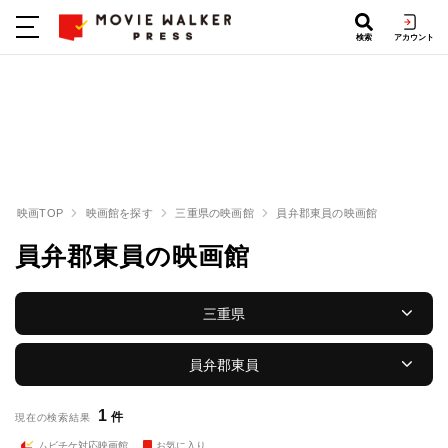
検索
アカウント
映画TOP
映画館を探す
三重県の映画館
員弁郡東員の映画館
員弁郡東員の映画館
三重県
員弁郡東員
1
件
現在の検索結果
ムビチケ対応映画館
お気に入り