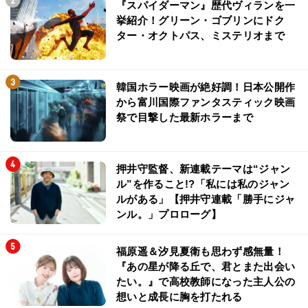
『スパイダーマン』歴代ヴィランを一
挙紹介！グリーン・ゴブリンにドク
ター・オクトパス、ミステリオまで
韓国ホラー映画が絶好調！日本公開作
から富川国際ファンタスティック映画
祭で目撃した最新ホラーまで
押井守監督、新連載テーマは“ジャン
ル”を作ること!?「私には私のジャン
ルがある」【押井守連載「勝手にジャ
ンル。」プロローグ】
福原遥＆汐見夏衛も思わず感無量！
『あの星が降る丘で、君とまた出会い
たい。』で高校教師になった主人公の
想いと成長に胸を打たれる