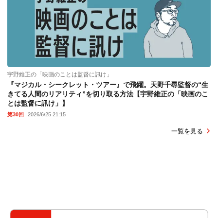
宇野維正の「映画のことは監督に訊け」
『マジカル・シークレット・ツアー』で飛躍。天野千尋監督の“生
きてる人間のリアリティ”を切り取る方法【宇野維正の「映画のこ
とは監督に訊け」】
第30回
2026/6/25 21:15
一覧を見る