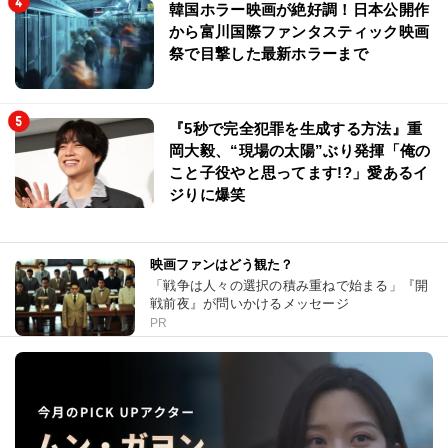
韓国ホラー映画が絶好調！日本公開作
から富川国際ファンタスティック映画
祭で目撃した最新ホラーまで
『5秒で完全犯罪を生成する方法』重
岡大毅、“現場の太陽”ぶり発揮「俺の
こと子役やと思ってます!?」愛あるイ
ジりに爆笑
映画ファンはどう観た？
「戦争は人々の選択の積み重ねで始まる」『開
戦前夜』が問いかけるメッセージ
PR