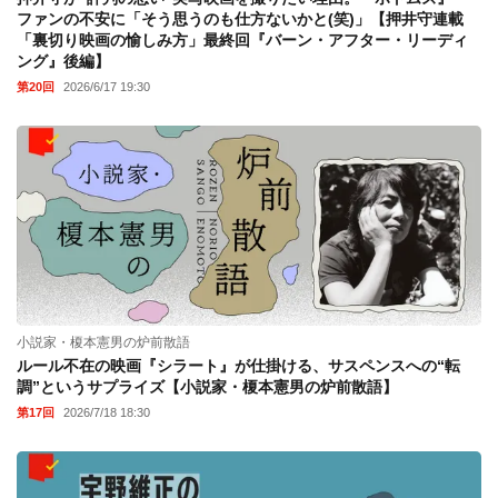
ファンの不安に「そう思うのも仕方ないかと(笑)」【押井守連載
「裏切り映画の愉しみ方」最終回『バーン・アフター・リーディ
ング』後編】
第20回
2026/6/17 19:30
小説家・榎本憲男の炉前散語
ルール不在の映画『シラート』が仕掛ける、サスペンスへの“転
調”というサプライズ【小説家・榎本憲男の炉前散語】
第17回
2026/7/18 18:30