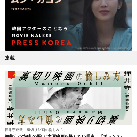
連載
押井守連載「裏切り映画の愉しみ方」
押井守が“評判の悪い”実写映画を撮りたい理由。『ボトムズ』